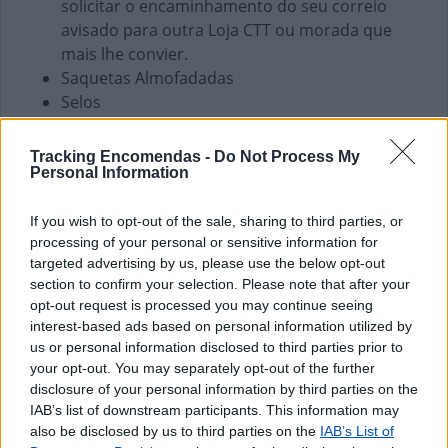
solicitar o encaminhamento do seu correio
avisado para outra Loja CTT ou morada que
mais lhe convier.
Saquetas Almofadadas
Selos
Finanças e Pagamentos
Tracking Encomendas -
Do Not Process My
Envio de vales - Internacionais
Personal Information
Envio de vales - Nacionais
Pagamento de Faturas
If you wish to opt-out of the sale, sharing to third parties, or
processing of your personal or sensitive information for
Pagamento de Vales
targeted advertising by us, please use the below opt-out
section to confirm your selection. Please note that after your
opt-out request is processed you may continue seeing
interest-based ads based on personal information utilized by
us or personal information disclosed to third parties prior to
your opt-out. You may separately opt-out of the further
disclosure of your personal information by third parties on the
IAB’s list of downstream participants. This information may
also be disclosed by us to third parties on the
IAB’s List of