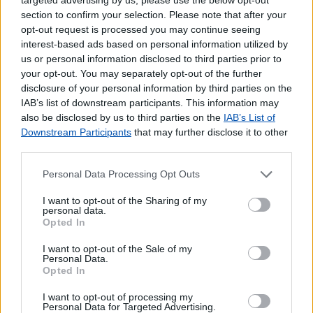
Seguros Capitalização
section to confirm your selection. Please note that after your
opt-out request is processed you may continue seeing
Seguros Reais
interest-based ads based on personal information utilized by
Western Union
us or personal information disclosed to third parties prior to
Outros Serviços
your opt-out. You may separately opt-out of the further
disclosure of your personal information by third parties on the
Bilhetes para Espetáculos
IAB’s list of downstream participants. This information may
CDs e DVDs
also be disclosed by us to third parties on the
IAB’s List of
Carregamento de Telemóveis
Downstream Participants
that may further disclose it to other
third parties.
Cartão Jovem
Cartão de Portagens Toll card
Personal Data Processing Opt Outs
Cartões para Telemóvel
Certificação de Fotocópias
I want to opt-out of the Sharing of my
personal data.
Contratos EDP
Opted In
Dispositivos Via Verde
Livros
I want to opt-out of the Sale of my
Personal Data.
Lotaria
Opted In
Pagamento por multibanco
I want to opt-out of processing my
Portabilidade UZO
Personal Data for Targeted Advertising.