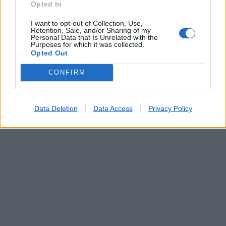
Serviço de Fotocópias
Opted In
Telefones Públicos
I want to opt-out of Collection, Use,
Telegramas
Retention, Sale, and/or Sharing of my
Personal Data that Is Unrelated with the
Telemóveis UZO e Telefones Fixos
Purposes for which it was collected.
Validação de Documentos
Opted Out
CONFIRM
Data Deletion
Data Access
Privacy Policy