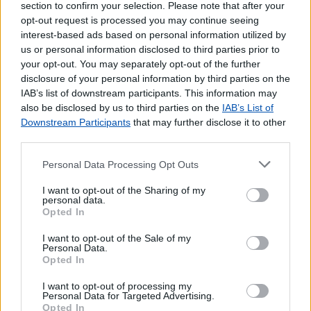
section to confirm your selection. Please note that after your
Pagamento de Portagens
opt-out request is processed you may continue seeing
Pagamento de Vales
interest-based ads based on personal information utilized by
Seguros Capitalização
us or personal information disclosed to third parties prior to
Seguros Reais
your opt-out. You may separately opt-out of the further
disclosure of your personal information by third parties on the
Western Union
IAB’s list of downstream participants. This information may
Outros Serviços
also be disclosed by us to third parties on the
IAB’s List of
Downstream Participants
that may further disclose it to other
Bilhetes para Espetáculos
third parties.
Carregamento de Telemóveis
Cartão Jovem
Personal Data Processing Opt Outs
Cartão de Portagens Toll card
I want to opt-out of the Sharing of my
Cartões para Telemóvel
personal data.
Opted In
Certificação de Fotocópias
Contratos EDP
I want to opt-out of the Sale of my
Dispositivos Via Verde
Personal Data.
Opted In
Lotaria
Pagamento por multibanco
I want to opt-out of processing my
Personal Data for Targeted Advertising.
Portabilidade UZO
Opted In