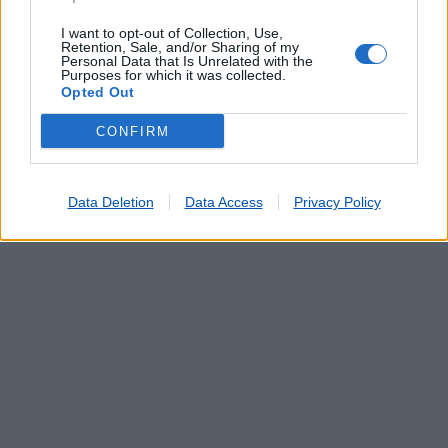
Serviço de Fotocópias
Telefones Públicos
I want to opt-out of Collection, Use,
Retention, Sale, and/or Sharing of my
Telegramas
Personal Data that Is Unrelated with the
Purposes for which it was collected.
Telemóveis UZO e Telefones Fixos
Opted Out
Validação de Documentos
CONFIRM
Data Deletion
Data Access
Privacy Policy