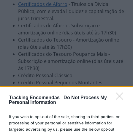
Certificados de Aforro
- Títulos da Dívida
Pública, com elevada liquidez e capitalização de
juros trimestral.
Certificados de Aforro - Subscrição e
amortização online (dias úteis até às 17h30)
Certificados do Tesouro - Amortização online
(dias úteis até às 17h30)
Certificados do Tesouro Poupança Mais -
Subscrição e amortização online (dias úteis até
às 17h30)
Crédito Pessoal Clássico
Crédito Pessoal Pequenos Montantes
Envio de vales - Internacionais
Envio de vales - Nacionais
Tracking Encomendas -
Do Not Process My
Personal Information
Fundos de Investimento
PPR
If you wish to opt-out of the sale, sharing to third parties, or
Pagamento de Coimas
processing of your personal or sensitive information for
Pagamento de Faturas
targeted advertising by us, please use the below opt-out
Pagamento de Impostos