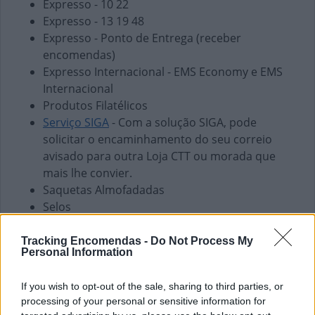
Expresso - 10 22
Expresso - 13 19 48
Expresso - Ponto de Entrega (receber
encomendas)
Expresso Internacional - EMS Economy e EMS
Internacional
Produtos Filatélicos
Serviço SIGA
- Com a solução SIGA, pode
solicitar o encaminhamento do seu correio
avisado para outra Loja CTT ou morada que
mais lhe convier.
Saquetas Almofadadas
Selos
Finanças e Pagamentos
Tracking Encomendas -
Do Not Process My
Personal Information
Envio de vales - Internacionais
Envio de vales - Nacionais
If you wish to opt-out of the sale, sharing to third parties, or
Pagamento de Coimas
processing of your personal or sensitive information for
Pagamento de Faturas