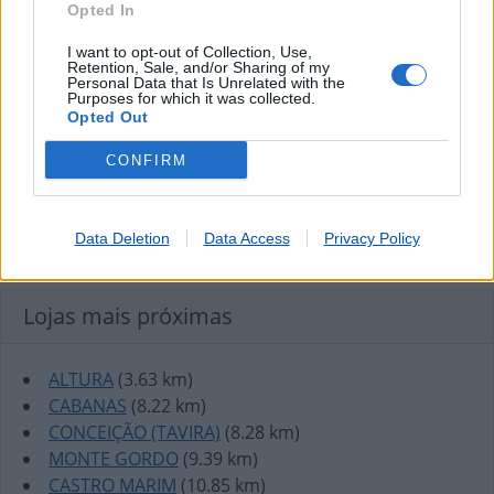
Opted In
I want to opt-out of Collection, Use,
Retention, Sale, and/or Sharing of my
Personal Data that Is Unrelated with the
Purposes for which it was collected.
Opted Out
CONFIRM
Data Deletion
Data Access
Privacy Policy
Lojas mais próximas
ALTURA
(3.63 km)
CABANAS
(8.22 km)
CONCEIÇÃO (TAVIRA)
(8.28 km)
MONTE GORDO
(9.39 km)
CASTRO MARIM
(10.85 km)