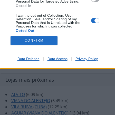
Personal Data for Targeted Advertising.
Opted In
I want to opt-out of Collection, Use,
Retention, Sale, and/or Sharing of my
Personal Data that Is Unrelated with the
Purposes for which it was collected.
Opted Out
CONFIRM
Data Deletion
Data Access
Privacy Policy
Lojas mais próximas
ALVITO
(6.09 km)
VIANA DO ALENTEJO
(6.49 km)
VILA RUIVA (CUBA)
(12.25 km)
AGUIAR (VIANA DO ALENTEJO)
(13.94 km)