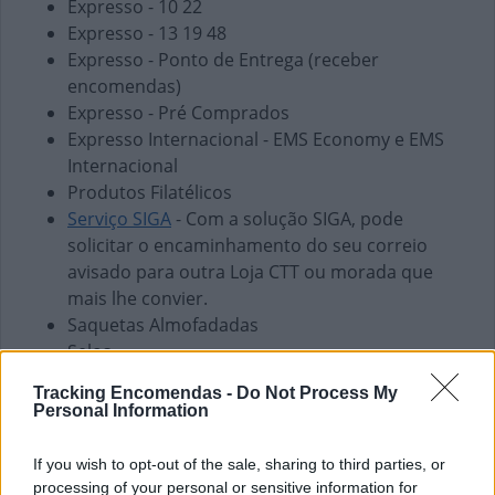
Expresso - 10 22
Expresso - 13 19 48
Expresso - Ponto de Entrega (receber
encomendas)
Expresso - Pré Comprados
Expresso Internacional - EMS Economy e EMS
Internacional
Produtos Filatélicos
Serviço SIGA
- Com a solução SIGA, pode
solicitar o encaminhamento do seu correio
avisado para outra Loja CTT ou morada que
mais lhe convier.
Saquetas Almofadadas
Selos
Finanças e Pagamentos
Tracking Encomendas -
Do Not Process My
Personal Information
Envio de vales - Internacionais
Envio de vales - Nacionais
If you wish to opt-out of the sale, sharing to third parties, or
Pagamento de Coimas
processing of your personal or sensitive information for