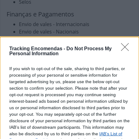
Selos
Finanças e Pagamentos
Envio de vales - Internacionais
Envio de vales - Nacionais
Pagamento de Faturas
Pagamento de Portagens
Tracking Encomendas -
Do Not Process My
Pagamento de Vales
Personal Information
Outros Serviços
If you wish to opt-out of the sale, sharing to third parties, or
processing of your personal or sensitive information for
Carregamento de Telemóveis
targeted advertising by us, please use the below opt-out
section to confirm your selection. Please note that after your
opt-out request is processed you may continue seeing
interest-based ads based on personal information utilized by
us or personal information disclosed to third parties prior to
your opt-out. You may separately opt-out of the further
disclosure of your personal information by third parties on the
IAB’s list of downstream participants. This information may
also be disclosed by us to third parties on the
IAB’s List of