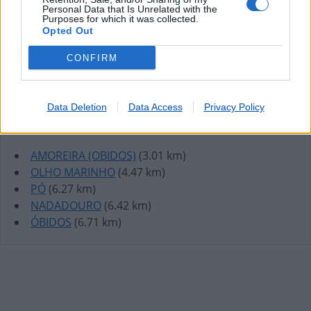
Personal Data that Is Unrelated with the
Purposes for which it was collected.
Opted Out
CONFIRM
Data Deletion
Data Access
Privacy Policy
Lojas mais próximas
AMOREIRA (OBIDOS)
(3.01 km)
OLHO MARINHO
(4.47 km)
PÓ
(6.27 km)
NADADOURO
(6.42 km)
ÓBIDOS
(6.71 km)