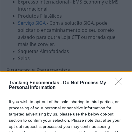
Expresso Internacional - EMS Economy e EMS
Internacional
Produtos Filatélicos
Serviço SIGA
- Com a solução SIGA, pode
solicitar o encaminhamento do seu correio
avisado para outra Loja CTT ou morada que
mais lhe convier.
Saquetas Almofadadas
Selos
Finanças e Pagamentos
Envio de vales - Internacionais
Tracking Encomendas -
Do Not Process My
Envio de vales - Nacionais
Personal Information
Pagamento de Coimas
Pagamento de Faturas
If you wish to opt-out of the sale, sharing to third parties, or
Pagamento de Impostos
processing of your personal or sensitive information for
targeted advertising by us, please use the below opt-out
Pagamento de Portagens
section to confirm your selection. Please note that after your
Pagamento de Vales
opt-out request is processed you may continue seeing