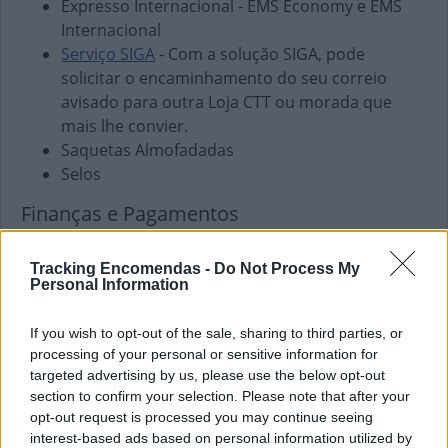
Expresso Internacional - EMS Economy e EMS
Internacional
Serviço SIGA
- Com a solução SIGA, pode
solicitar o encaminhamento do seu correio
avisado para outra Loja CTT ou morada que
mais lhe convier.
Saquetas Almofadadas
Selos
Finanças e Pagamentos
Envio de vales - Internacionais
Envio de vales - Nacionais
Tracking Encomendas -
Do Not Process My
Personal Information
Pagamento de Coimas
Pagamento de Faturas
If you wish to opt-out of the sale, sharing to third parties, or
Pagamento de Impostos
processing of your personal or sensitive information for
Pagamento de Portagens
targeted advertising by us, please use the below opt-out
Pagamento de Vales
section to confirm your selection. Please note that after your
opt-out request is processed you may continue seeing
Outros Serviços
interest-based ads based on personal information utilized by