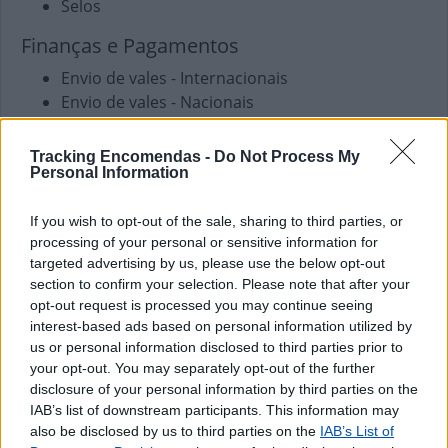
Selos
Finanças e Pagamentos
Envio de vales - Internacionais
Envio de vales - Nacionais
Pagamento de Faturas
Pagamento de Portagens
Tracking Encomendas -
Do Not Process My
Pagamento de Vales
Personal Information
Outros Serviços
If you wish to opt-out of the sale, sharing to third parties, or
processing of your personal or sensitive information for
Carregamento de Telemóveis
targeted advertising by us, please use the below opt-out
section to confirm your selection. Please note that after your
opt-out request is processed you may continue seeing
interest-based ads based on personal information utilized by
us or personal information disclosed to third parties prior to
your opt-out. You may separately opt-out of the further
disclosure of your personal information by third parties on the
IAB’s list of downstream participants. This information may
also be disclosed by us to third parties on the
IAB’s List of