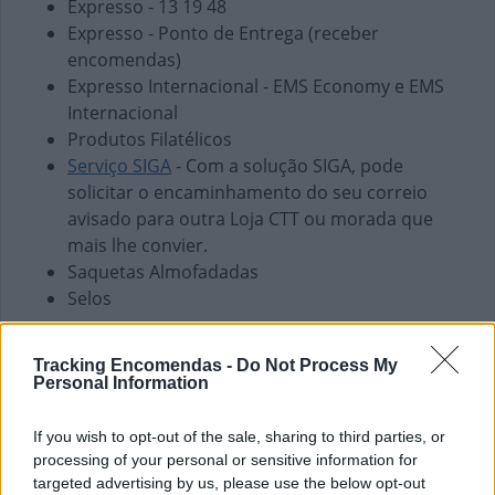
Expresso - 13 19 48
Expresso - Ponto de Entrega (receber
encomendas)
Expresso Internacional - EMS Economy e EMS
Internacional
Produtos Filatélicos
Serviço SIGA
- Com a solução SIGA, pode
solicitar o encaminhamento do seu correio
avisado para outra Loja CTT ou morada que
mais lhe convier.
Saquetas Almofadadas
Selos
Finanças e Pagamentos
Tracking Encomendas -
Do Not Process My
Envio de vales - Internacionais
Personal Information
Envio de vales - Nacionais
Pagamento de Coimas
If you wish to opt-out of the sale, sharing to third parties, or
Pagamento de Faturas
processing of your personal or sensitive information for
Pagamento de Impostos
targeted advertising by us, please use the below opt-out