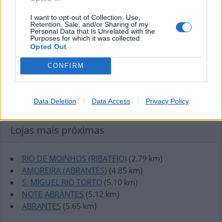
I want to opt-out of Collection, Use,
Retention, Sale, and/or Sharing of my
Personal Data that Is Unrelated with the
Purposes for which it was collected.
Opted Out
CONFIRM
Data Deletion
Data Access
Privacy Policy
Lojas mais próximas
RIO DE MOINHOS (RIBATEJO)
(2.79 km)
AMOREIRA (ABRANTES)
(4.85 km)
S. MIGUEL RIO TORTO
(5.10 km)
NOTE ABRANTES
(5.12 km)
ABRANTES
(5.65 km)