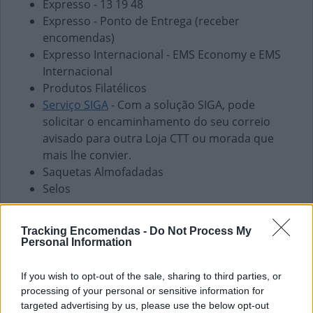
Expresso - 13 19 48
Expresso - Ponto de Entrega (receber
encomendas)
Expresso Internacional - EMS Economy e EMS
Internacional
Produtos Filatélicos
Serviço SIGA
- Com a solução SIGA, pode
solicitar o encaminhamento do seu correio
avisado para outra Loja CTT ou morada que
mais lhe convier.
Saquetas Almofadadas
Selos
Finanças e Pagamentos
Tracking Encomendas -
Do Not Process My
Envio de vales - Internacionais
Personal Information
Envio de vales - Nacionais
Pagamento de Coimas
If you wish to opt-out of the sale, sharing to third parties, or
Pagamento de Faturas
processing of your personal or sensitive information for
Pagamento de Impostos
targeted advertising by us, please use the below opt-out