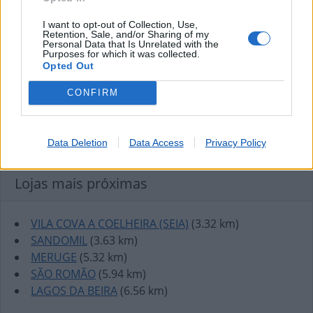
I want to opt-out of Collection, Use,
Retention, Sale, and/or Sharing of my
Personal Data that Is Unrelated with the
Purposes for which it was collected.
Opted Out
CONFIRM
Data Deletion
Data Access
Privacy Policy
Lojas mais próximas
VILA COVA A COELHEIRA (SEIA)
(3.32 km)
SANDOMIL
(3.63 km)
MERUGE
(5.32 km)
SÃO ROMÃO
(5.94 km)
LAGOS DA BEIRA
(6.56 km)