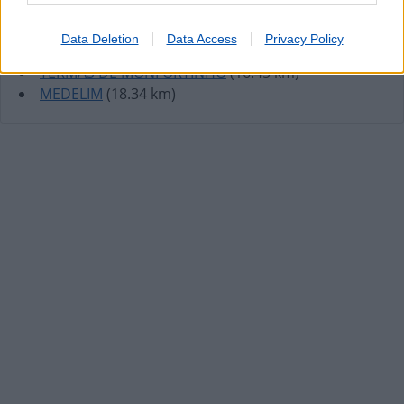
SALVADOR (PENAMACOR)
(9.45 km)
MONSANTO (IDANHA A NOVA)
(10.65 km)
Data Deletion
Data Access
Privacy Policy
TOULÕES (IDANHA-A-NOVA)
(13.38 km)
TERMAS DE MONFORTINHO
(16.45 km)
MEDELIM
(18.34 km)