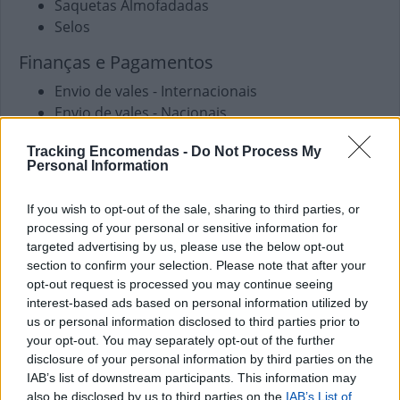
Saquetas Almofadadas
Selos
Finanças e Pagamentos
Envio de vales - Internacionais
Envio de vales - Nacionais
Pagamento de Faturas
Tracking Encomendas -
Do Not Process My
Pagamento de Portagens
Personal Information
Pagamento de Vales
Outros Serviços
If you wish to opt-out of the sale, sharing to third parties, or
processing of your personal or sensitive information for
Carregamento de Telemóveis
targeted advertising by us, please use the below opt-out
section to confirm your selection. Please note that after your
opt-out request is processed you may continue seeing
interest-based ads based on personal information utilized by
us or personal information disclosed to third parties prior to
your opt-out. You may separately opt-out of the further
disclosure of your personal information by third parties on the
IAB’s list of downstream participants. This information may
also be disclosed by us to third parties on the
IAB’s List of