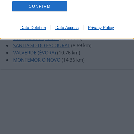
CONFIRM
Lojas mais próximas
Data Deletion
Data Access
Privacy Policy
BOA FÉ
(3.60 km)
GUADALUPE (ÉVORA)
(8.71 km)
SANTIAGO DO ESCOURAL
(8.69 km)
VALVERDE (ÉVORA)
(10.76 km)
MONTEMOR O NOVO
(14.36 km)