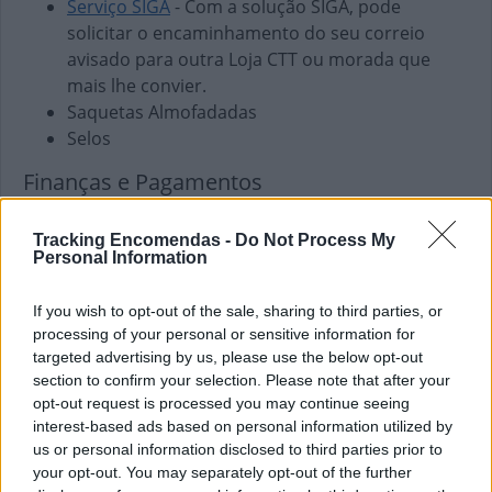
Serviço SIGA
- Com a solução SIGA, pode
solicitar o encaminhamento do seu correio
avisado para outra Loja CTT ou morada que
mais lhe convier.
Saquetas Almofadadas
Selos
Finanças e Pagamentos
Envio de vales - Internacionais
Tracking Encomendas -
Do Not Process My
Envio de vales - Nacionais
Personal Information
Pagamento de Faturas
Pagamento de Portagens
If you wish to opt-out of the sale, sharing to third parties, or
Pagamento de Vales
processing of your personal or sensitive information for
targeted advertising by us, please use the below opt-out
Outros Serviços
section to confirm your selection. Please note that after your
Carregamento de Telemóveis
opt-out request is processed you may continue seeing
interest-based ads based on personal information utilized by
us or personal information disclosed to third parties prior to
your opt-out. You may separately opt-out of the further