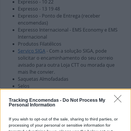
Expresso - 10 22
Expresso - 13 19 48
Expresso - Ponto de Entrega (receber
encomendas)
Expresso Internacional - EMS Economy e EMS
Internacional
Produtos Filatélicos
Serviço SIGA
- Com a solução SIGA, pode
solicitar o encaminhamento do seu correio
avisado para outra Loja CTT ou morada que
mais lhe convier.
Saquetas Almofadadas
Selos
Finanças e Pagamentos
Tracking Encomendas -
Do Not Process My
Personal Information
Envio de vales - Internacionais
Envio de vales - Nacionais
If you wish to opt-out of the sale, sharing to third parties, or
Pagamento de Coimas
processing of your personal or sensitive information for
Pagamento de Faturas