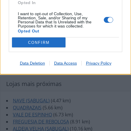
Opted In
I want to opt-out of Collection, Use,
Retention, Sale, and/or Sharing of my
Personal Data that Is Unrelated with the
Purposes for which it was collected.
Opted Out
CONFIRM
Data Deletion
Data Access
Privacy Policy
Lojas mais próximas
NAVE (SABUGAL)
(4.47 km)
QUADRAZAIS
(5.66 km)
VALE DE ESPINHO
(6.73 km)
FREGUESIA DE REBOLOSA
(8.91 km)
ALDEIA VELHA (SABUGAL)
(10.16 km)