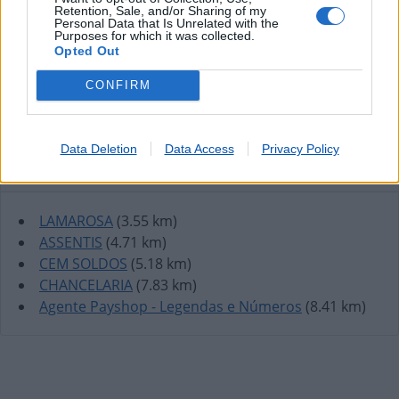
Retention, Sale, and/or Sharing of my
Personal Data that Is Unrelated with the
Purposes for which it was collected.
Opted Out
CONFIRM
Data Deletion
Data Access
Privacy Policy
Lojas mais próximas
LAMAROSA
(3.55 km)
ASSENTIS
(4.71 km)
CEM SOLDOS
(5.18 km)
CHANCELARIA
(7.83 km)
Agente Payshop - Legendas e Números
(8.41 km)