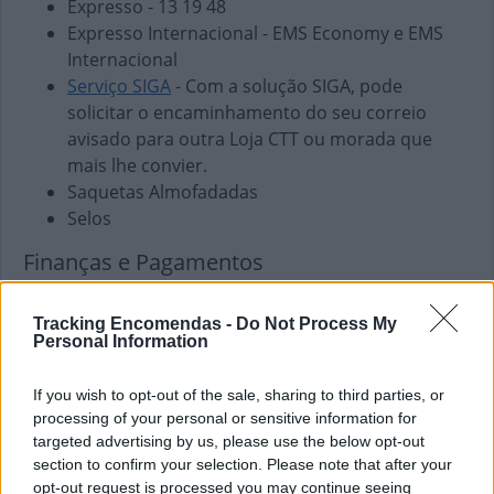
Expresso - 13 19 48
Expresso Internacional - EMS Economy e EMS
Internacional
Serviço SIGA
- Com a solução SIGA, pode
solicitar o encaminhamento do seu correio
avisado para outra Loja CTT ou morada que
mais lhe convier.
Saquetas Almofadadas
Selos
Finanças e Pagamentos
Envio de vales - Internacionais
Envio de vales - Nacionais
Tracking Encomendas -
Do Not Process My
Personal Information
Pagamento de Coimas
Pagamento de Faturas
If you wish to opt-out of the sale, sharing to third parties, or
Pagamento de Impostos
processing of your personal or sensitive information for
Pagamento de Portagens
targeted advertising by us, please use the below opt-out
Pagamento de Vales
section to confirm your selection. Please note that after your
opt-out request is processed you may continue seeing