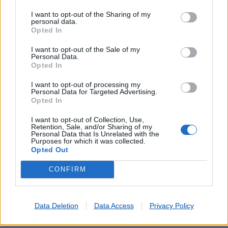
I want to opt-out of the Sharing of my
personal data.
Opted In
I want to opt-out of the Sale of my
Personal Data.
Opted In
I want to opt-out of processing my
Personal Data for Targeted Advertising.
Opted In
Lojas mais próximas
I want to opt-out of Collection, Use,
Retention, Sale, and/or Sharing of my
Personal Data that Is Unrelated with the
Purposes for which it was collected.
VIDIGUEIRA
(8.47 km)
Opted Out
VILA DE FRADES
(10.40 km)
S.MATIAS
CONFIRM
(11.54 km)
VERA CRUZ (PORTEL)
(12.24 km)
PEDROGÃO DO ALENTEJO
(12.89 km)
Data Deletion
Data Access
Privacy Policy