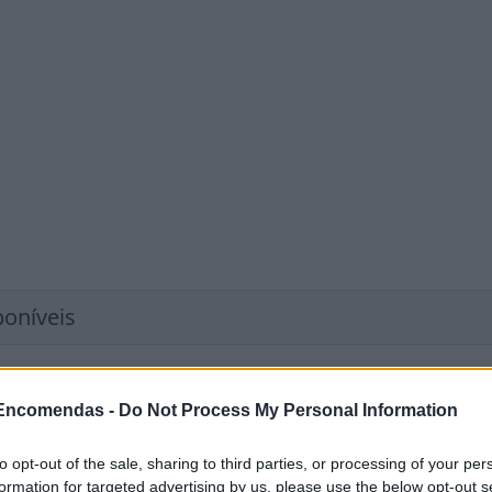
poníveis
ncomendas
 Encomendas -
Do Not Process My Personal Information
Clientes Contratuais
rrespondência
to opt-out of the sale, sharing to third parties, or processing of your per
ncomendas
formation for targeted advertising by us, please use the below opt-out s