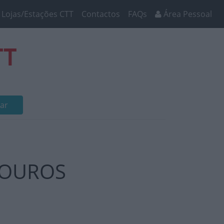
Lojas/Estações CTT
Contactos
FAQs
Área Pessoal
TT
ar
 MOUROS