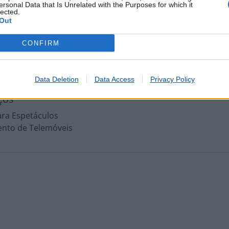
ales - Internacionais
ersonal Data that Is Unrelated with the Purposes for which it
lected.
ales - Nacionais
Out
o de Coimas
 de Faturas
CONFIRM
 de Impostos
 de Portagens
 de Vales
Data Deletion
Data Access
Privacy Policy
ços
ara Espetáculos
nto de Telemóveis