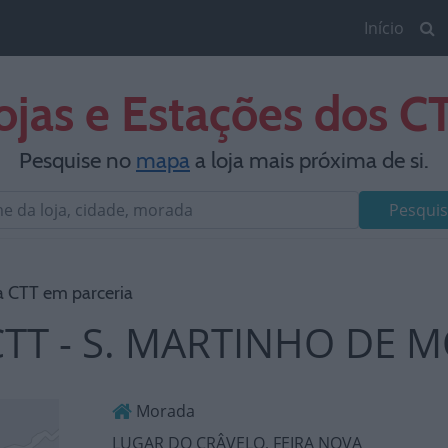
Início
ojas e Estações dos C
Pesquise no
mapa
a loja mais próxima de si.
Pesquis
a CTT em parceria
CTT - S. MARTINHO DE
Morada
LUGAR DO CRÂVELO, FEIRA NOVA