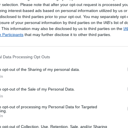
presso
r selection. Please note that after your opt-out request is processed y
ul
eing interest-based ads based on personal information utilized by us or
ternacional
disclosed to third parties prior to your opt-out. You may separately opt-
ormal
losure of your personal information by third parties on the IAB’s list of
gistado
. This information may also be disclosed by us to third parties on the
IA
erde
Participants
that may further disclose it to other third parties.
s Postais
as
 10 22
l Data Processing Opt Outs
 13 19 48
- Ponto de Entrega (receber encomendas)
o opt-out of the Sharing of my personal data.
nternacional - EMS Economy e EMS Internacional
In
ilatélicos
GA
- Com a solução SIGA, pode solicitar o encaminhamento 
o opt-out of the Sale of my Personal Data.
ra outra Loja CTT ou morada que mais lhe convier.
In
Almofadadas
to opt-out of processing my Personal Data for Targeted
ing.
In
Pagamentos
o opt-out of Collection, Use, Retention, Sale, and/or Sharing