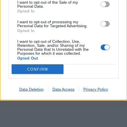
Carregamento de Telemóveis
I want to opt-out of the Sale of my
Personal Data.
Cartão Jovem
Opted In
Cartão de Portagens Toll card
I want to opt-out of processing my
Cartões para Telemóvel
Personal Data for Targeted Advertising.
Certificação de Fotocópias
Opted In
Contratos EDP
I want to opt-out of Collection, Use,
Dispositivos Via Verde
Retention, Sale, and/or Sharing of my
Personal Data that Is Unrelated with the
Livros
Purposes for which it was collected.
Pagamento por multibanco
Opted Out
Portabilidade UZO
CONFIRM
Serviço de Fotocópias
Telegramas
Telemóveis UZO e Telefones Fixos
Data Deletion
Data Access
Privacy Policy
Validação de Documentos