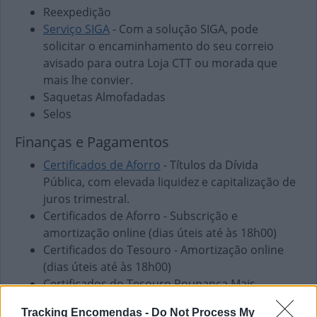
Reexpedição
Serviço SIGA
- Com a solução SIGA, pode
solicitar o encaminhamento do seu correio
avisado para outra Loja CTT ou morada que
mais lhe convier.
Saquetas Almofadadas
Selos
Finanças e Pagamentos
Certificados de Aforro
- Títulos da Dívida
Pública, com elevada liquidez e capitalização de
juros trimestral.
Certificados de Aforro - Subscrição e
amortização online (dias úteis até às 18h00)
Certificados do Tesouro - Amortização online
(dias úteis até às 18h00)
Certificados do Tesouro Poupança Mais -
Subscrição e amortização online (dias úteis até
Tracking Encomendas -
Do Not Process My