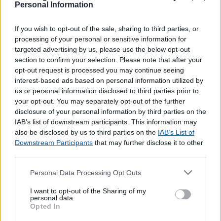
às 18h00)
Personal Information
Crédito Pessoal Clássico
Crédito Pessoal Pequenos Montantes
If you wish to opt-out of the sale, sharing to third parties, or
Envio de vales - Internacionais
processing of your personal or sensitive information for
Envio de vales - Nacionais
targeted advertising by us, please use the below opt-out
Fundos de Investimento
section to confirm your selection. Please note that after your
opt-out request is processed you may continue seeing
PPR
interest-based ads based on personal information utilized by
Pagamento de Coimas
us or personal information disclosed to third parties prior to
Pagamento de Faturas
your opt-out. You may separately opt-out of the further
Pagamento de Impostos
disclosure of your personal information by third parties on the
Pagamento de Portagens
IAB’s list of downstream participants. This information may
Pagamento de Vales
also be disclosed by us to third parties on the
IAB’s List of
Seguros Capitalização
Downstream Participants
that may further disclose it to other
third parties.
Seguros Reais
Western Union
Personal Data Processing Opt Outs
Outros Serviços
I want to opt-out of the Sharing of my
personal data.
Bilhetes para Espetáculos
Opted In
CDs e DVDs