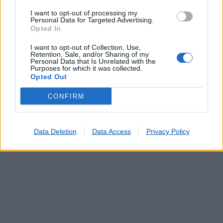
Contratos EDP
I want to opt-out of processing my
Dispositivos Via Verde
Personal Data for Targeted Advertising.
Livros
Opted In
Pagamento por multibanco
I want to opt-out of Collection, Use,
Portabilidade UZO
Retention, Sale, and/or Sharing of my
Personal Data that Is Unrelated with the
Serviço de Fotocópias
Purposes for which it was collected.
Telegramas
Opted Out
Telemóveis UZO e Telefones Fixos
CONFIRM
Títulos de Transporte - Carris
Validação de Documentos
Data Deletion
Data Access
Privacy Policy