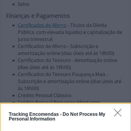
Selos
Finanças e Pagamentos
Certificados de Aforro
- Títulos da Dívida
Pública, com elevada liquidez e capitalização de
juros trimestral.
Certificados de Aforro - Subscrição e
amortização online (dias úteis até às 18h00)
Certificados do Tesouro - Amortização online
(dias úteis até às 18h00)
Certificados do Tesouro Poupança Mais -
Subscrição e amortização online (dias úteis até
às 18h00)
Crédito Pessoal Clássico
Crédito Pessoal Pequenos Montantes
Envio de vales - Internacionais
Tracking Encomendas -
Do Not Process My
Envio de vales - Nacionais
Personal Information
Fundos de Investimento
PPR