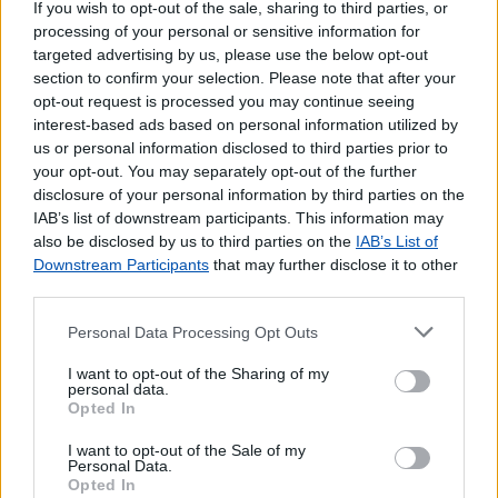
If you wish to opt-out of the sale, sharing to third parties, or
Pagamento de Coimas
processing of your personal or sensitive information for
Pagamento de Faturas
targeted advertising by us, please use the below opt-out
Pagamento de Impostos
section to confirm your selection. Please note that after your
opt-out request is processed you may continue seeing
Pagamento de Portagens
interest-based ads based on personal information utilized by
Pagamento de Vales
us or personal information disclosed to third parties prior to
Seguros Capitalização
your opt-out. You may separately opt-out of the further
Seguros Reais
disclosure of your personal information by third parties on the
Western Union
IAB’s list of downstream participants. This information may
also be disclosed by us to third parties on the
IAB’s List of
Outros Serviços
Downstream Participants
that may further disclose it to other
third parties.
Bilhetes para Espetáculos
Brinquedos e Jogos
Personal Data Processing Opt Outs
CDs e DVDs
Carregamento de Telemóveis
I want to opt-out of the Sharing of my
personal data.
Cartão Jovem
Opted In
Cartão de Portagens Toll card
Cartões para Telemóvel
I want to opt-out of the Sale of my
Personal Data.
Certificação de Fotocópias
Opted In