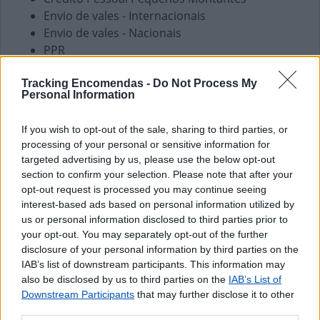
Envio de vales - Internacionais
Envio de vales - Nacionais
PPR
Pagamento de Coimas
Pagamento de Faturas
Tracking Encomendas -
Do Not Process My
Personal Information
Pagamento de Impostos
Pagamento de Portagens
If you wish to opt-out of the sale, sharing to third parties, or
Pagamento de Vales
processing of your personal or sensitive information for
Seguros Capitalização
targeted advertising by us, please use the below opt-out
Seguros Reais
section to confirm your selection. Please note that after your
Western Union
opt-out request is processed you may continue seeing
interest-based ads based on personal information utilized by
Outros Serviços
us or personal information disclosed to third parties prior to
your opt-out. You may separately opt-out of the further
Bilhetes para Espetáculos
disclosure of your personal information by third parties on the
Brinquedos e Jogos
IAB’s list of downstream participants. This information may
CDs e DVDs
also be disclosed by us to third parties on the
IAB’s List of
Carregamento de Telemóveis
Downstream Participants
that may further disclose it to other
Cartão Jovem
third parties.