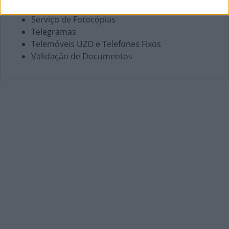
Portabilidade UZO
Serviço de Fotocópias
Telegramas
Telemóveis UZO e Telefones Fixos
Validação de Documentos