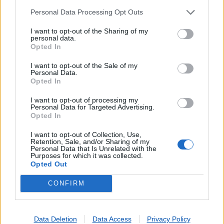
Cartão de Portagens Toll card
Personal Data Processing Opt Outs
Cartões para Telemóvel
Certificação de Fotocópias
I want to opt-out of the Sharing of my
Contratos EDP
personal data.
Opted In
Dispositivos Via Verde
Espaço Cidadão - ACT
I want to opt-out of the Sale of my
Personal Data.
Espaço Cidadão - ADSE
Opted In
Espaço Cidadão - CGA
Espaço Cidadão - DGC
I want to opt-out of processing my
Personal Data for Targeted Advertising.
Espaço Cidadão - DGLAB
Opted In
Espaço Cidadão - IGAC
Espaço Cidadão - IHRU
I want to opt-out of Collection, Use,
Retention, Sale, and/or Sharing of my
Espaço Cidadão - IMT
Personal Data that Is Unrelated with the
Purposes for which it was collected.
Espaço Cidadão - Portal do Cidadão
Opted Out
Espaço Cidadão - SEF
Espaço Cidadão - SPMS
CONFIRM
Livros
Lotaria
Pagamento por multibanco
Data Deletion
Data Access
Privacy Policy