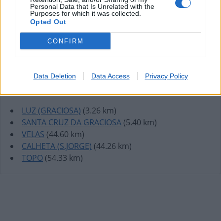
Personal Data that Is Unrelated with the
Purposes for which it was collected.
Opted Out
CONFIRM
Data Deletion
Data Access
Privacy Policy
Lojas mais próximas
LUZ (GRACIOSA)
(3.26 km)
SANTA CRUZ DA GRACIOSA
(5.40 km)
VELAS
(44.60 km)
CALHETA (S.JORGE)
(44.26 km)
TOPO
(54.33 km)