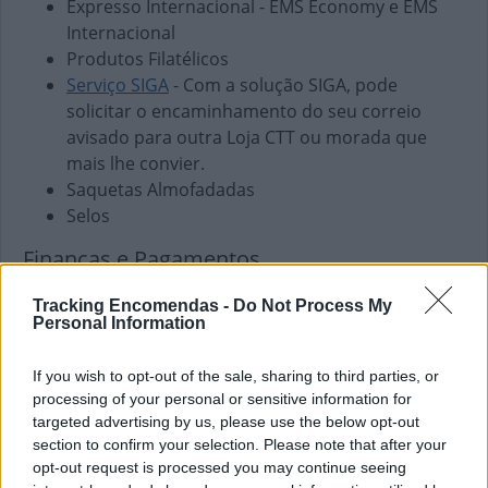
Expresso Internacional - EMS Economy e EMS
Internacional
Produtos Filatélicos
Serviço SIGA
- Com a solução SIGA, pode
solicitar o encaminhamento do seu correio
avisado para outra Loja CTT ou morada que
mais lhe convier.
Saquetas Almofadadas
Selos
Finanças e Pagamentos
Envio de vales - Internacionais
Tracking Encomendas -
Do Not Process My
Envio de vales - Nacionais
Personal Information
Pagamento de Coimas
Pagamento de Faturas
If you wish to opt-out of the sale, sharing to third parties, or
Pagamento de Impostos
processing of your personal or sensitive information for
targeted advertising by us, please use the below opt-out
Pagamento de Vales
section to confirm your selection. Please note that after your
Outros Serviços
opt-out request is processed you may continue seeing