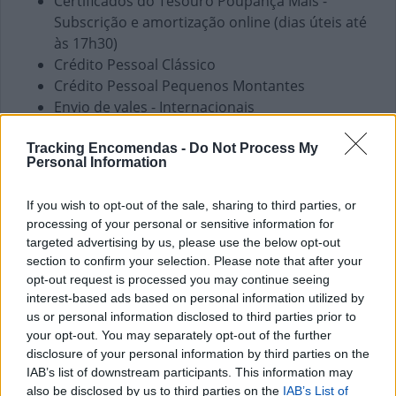
Certificados do Tesouro Poupança Mais -
Subscrição e amortização online (dias úteis até
às 17h30)
Crédito Pessoal Clássico
Crédito Pessoal Pequenos Montantes
Envio de vales - Internacionais
Envio de vales - Nacionais
Fundos de Investimento
Tracking Encomendas -
Do Not Process My
Personal Information
PPR
Pagamento de Coimas
If you wish to opt-out of the sale, sharing to third parties, or
Pagamento de Faturas
processing of your personal or sensitive information for
Pagamento de Impostos
targeted advertising by us, please use the below opt-out
Pagamento de Portagens
section to confirm your selection. Please note that after your
Pagamento de Vales
opt-out request is processed you may continue seeing
Seguros Capitalização
interest-based ads based on personal information utilized by
us or personal information disclosed to third parties prior to
Seguros Reais
your opt-out. You may separately opt-out of the further
Western Union
disclosure of your personal information by third parties on the
Outros Serviços
IAB’s list of downstream participants. This information may
also be disclosed by us to third parties on the
IAB’s List of