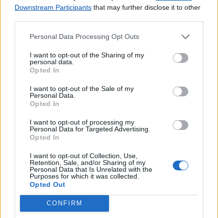
Bilhetes para Espetáculos
Downstream Participants
that may further disclose it to other
CDs e DVDs
third parties.
Carregamento de Telemóveis
Personal Data Processing Opt Outs
Cartão Jovem
Cartão de Portagens Toll card
I want to opt-out of the Sharing of my
Cartões para Telemóvel
personal data.
Opted In
Certificação de Fotocópias
Contratos EDP
I want to opt-out of the Sale of my
Personal Data.
Dispositivos Via Verde
Opted In
Espaço Cidadão - ACT
Espaço Cidadão - ADSE
I want to opt-out of processing my
Personal Data for Targeted Advertising.
Espaço Cidadão - CGA
Opted In
Espaço Cidadão - DGC
Espaço Cidadão - DGLAB
I want to opt-out of Collection, Use,
Retention, Sale, and/or Sharing of my
Espaço Cidadão - IGAC
Personal Data that Is Unrelated with the
Purposes for which it was collected.
Espaço Cidadão - IHRU
Opted Out
Espaço Cidadão - IMT
Espaço Cidadão - Portal do Cidadão
CONFIRM
Espaço Cidadão - SEF