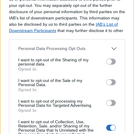
your opt-out. You may separately opt-out of the further
Outros Serviços
disclosure of your personal information by third parties on the
IAB’s list of downstream participants. This information may
Bilhetes para Espetáculos
also be disclosed by us to third parties on the
IAB’s List of
CDs e DVDs
Downstream Participants
that may further disclose it to other
Carregamento de Telemóveis
third parties.
Cartão Jovem
Personal Data Processing Opt Outs
Cartões para Telemóvel
Certificação de Fotocópias
I want to opt-out of the Sharing of my
Livros
personal data.
Opted In
Pagamento por multibanco
Portabilidade UZO
I want to opt-out of the Sale of my
Personal Data.
Serviço de Fotocópias
Opted In
Telefones Públicos
Telegramas
I want to opt-out of processing my
Personal Data for Targeted Advertising.
Telemóveis UZO e Telefones Fixos
Opted In
Títulos de Transporte - Funchal
Validação de Documentos
I want to opt-out of Collection, Use,
Retention, Sale, and/or Sharing of my
Personal Data that Is Unrelated with the