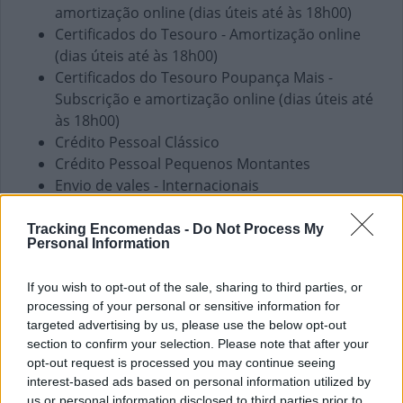
amortização online (dias úteis até às 18h00)
Certificados do Tesouro - Amortização online
(dias úteis até às 18h00)
Certificados do Tesouro Poupança Mais -
Subscrição e amortização online (dias úteis até
às 18h00)
Crédito Pessoal Clássico
Crédito Pessoal Pequenos Montantes
Envio de vales - Internacionais
Envio de vales - Nacionais
PPR
Tracking Encomendas -
Do Not Process My
Personal Information
Pagamento de Coimas
Pagamento de Faturas
If you wish to opt-out of the sale, sharing to third parties, or
Pagamento de Impostos
processing of your personal or sensitive information for
Pagamento de Portagens
targeted advertising by us, please use the below opt-out
Pagamento de Vales
section to confirm your selection. Please note that after your
Seguros Capitalização
opt-out request is processed you may continue seeing
Seguros Reais
interest-based ads based on personal information utilized by
Western Union
us or personal information disclosed to third parties prior to