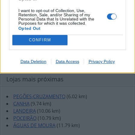
I want to opt-out of Collection, Use,
Retention, Sale, and/or Sharing of my
Personal Data that Is Unrelated with the
Purposes for which it was collected.
Opted Out
CONFIRM
Data Deletion
Data Access
Privacy Policy
Lojas mais próximas
PEGÕES-CRUZAMENTO
(6.02 km)
CANHA
(9.74 km)
LANDEIRA
(10.06 km)
POCEIRÃO
(10.79 km)
ÁGUAS DE MOURA
(11.79 km)