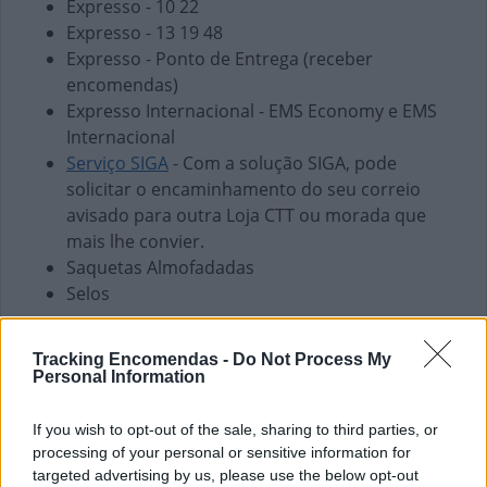
Expresso - 10 22
Expresso - 13 19 48
Expresso - Ponto de Entrega (receber
encomendas)
Expresso Internacional - EMS Economy e EMS
Internacional
Serviço SIGA
- Com a solução SIGA, pode
solicitar o encaminhamento do seu correio
avisado para outra Loja CTT ou morada que
mais lhe convier.
Saquetas Almofadadas
Selos
Finanças e Pagamentos
Tracking Encomendas -
Do Not Process My
Envio de vales - Internacionais
Personal Information
Envio de vales - Nacionais
Pagamento de Coimas
If you wish to opt-out of the sale, sharing to third parties, or
Pagamento de Faturas
processing of your personal or sensitive information for
Pagamento de Impostos
targeted advertising by us, please use the below opt-out