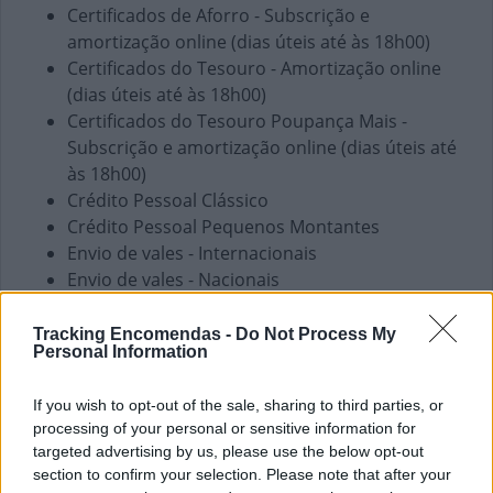
Certificados de Aforro - Subscrição e
amortização online (dias úteis até às 18h00)
Certificados do Tesouro - Amortização online
(dias úteis até às 18h00)
Certificados do Tesouro Poupança Mais -
Subscrição e amortização online (dias úteis até
às 18h00)
Crédito Pessoal Clássico
Crédito Pessoal Pequenos Montantes
Envio de vales - Internacionais
Envio de vales - Nacionais
PPR
Pagamento de Coimas
Tracking Encomendas -
Do Not Process My
Personal Information
Pagamento de Faturas
Pagamento de Impostos
If you wish to opt-out of the sale, sharing to third parties, or
Pagamento de Portagens
processing of your personal or sensitive information for
Pagamento de Vales
targeted advertising by us, please use the below opt-out
Seguros Capitalização
section to confirm your selection. Please note that after your
Seguros Reais