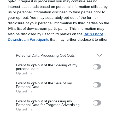
opt-out request is processed you may continue seeing
Western Union
interest-based ads based on personal information utilized by
us or personal information disclosed to third parties prior to
Outros Serviços
your opt-out. You may separately opt-out of the further
disclosure of your personal information by third parties on the
Bilhetes para Espetáculos
IAB’s list of downstream participants. This information may
CDs e DVDs
also be disclosed by us to third parties on the
IAB’s List of
Carregamento de Telemóveis
Downstream Participants
that may further disclose it to other
Cartão Jovem
third parties.
Cartão de Portagens Toll card
Cartões para Telemóvel
Personal Data Processing Opt Outs
Certificação de Fotocópias
I want to opt-out of the Sharing of my
Contratos EDP
personal data.
Opted In
Dispositivos Via Verde
Livros
I want to opt-out of the Sale of my
Máquina de Venda de Selos
Personal Data.
Opted In
Pagamento por multibanco
Portabilidade UZO
I want to opt-out of processing my
Personal Data for Targeted Advertising.
Serviço de Fotocópias
Opted In
Telefones Públicos