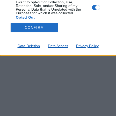
Telegramas
I want to opt-out of Collection, Use,
Retention, Sale, and/or Sharing of my
Telemóveis UZO e Telefones Fixos
Personal Data that Is Unrelated with the
Purposes for which it was collected.
Validação de Documentos
Opted Out
CONFIRM
Data Deletion
Data Access
Privacy Policy