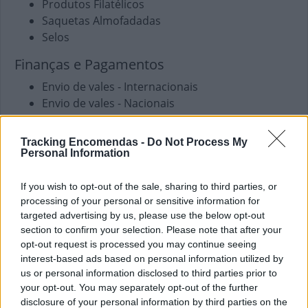
Produtos Filatélicos
Saquetas Almofadadas
Selos
Finanças e Pagamentos
Envio de vales - Internacionais
Envio de vales - Nacionais
Pagamento de Coimas
Pagamento de Faturas
Tracking Encomendas -
Do Not Process My
Pagamento de Impostos
Personal Information
Pagamento de Portagens
Pagamento de Vales
If you wish to opt-out of the sale, sharing to third parties, or
processing of your personal or sensitive information for
Outros Serviços
targeted advertising by us, please use the below opt-out
section to confirm your selection. Please note that after your
Carregamento de Telemóveis
opt-out request is processed you may continue seeing
interest-based ads based on personal information utilized by
us or personal information disclosed to third parties prior to
your opt-out. You may separately opt-out of the further
disclosure of your personal information by third parties on the