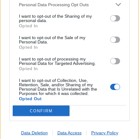
Personal Data Processing Opt Outs
I want to opt-out of the Sharing of my
personal data.
Opted In
I want to opt-out of the Sale of my
Personal Data.
Opted In
I want to opt-out of processing my
Personal Data for Targeted Advertising.
Opted In
I want to opt-out of Collection, Use,
Lojas mais próximas
Retention, Sale, and/or Sharing of my
Personal Data that Is Unrelated with the
Purposes for which it was collected.
Opted Out
BEJA
(5.65 km)
PAX JULIA (BEJA)
(6.63 km)
CONFIRM
SANTA CLARA DO LOUREDO
(8.76 km)
BALEIZÃO
(10.18 km)
Data Deletion
Data Access
Privacy Policy
SALVADA
(10.30 km)