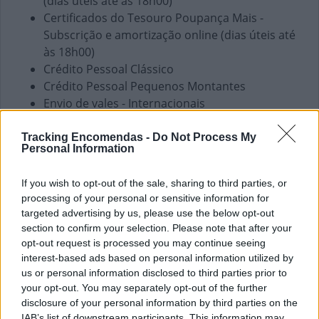
(dias úteis até às 18h00)
Certificados do Tesouro Poupança Mais -
Subscrição e amortização online (dias úteis até
às 18h00)
Crédito Pessoal Clássico
Crédito Pessoal Pequenos Montantes
Envio de vales - Internacionais
Envio de vales - Nacionais
Fundos de Investimento
Tracking Encomendas -
Do Not Process My
Personal Information
PPR
Pagamento de Coimas
If you wish to opt-out of the sale, sharing to third parties, or
Pagamento de Faturas
processing of your personal or sensitive information for
Pagamento de Impostos
targeted advertising by us, please use the below opt-out
Pagamento de Portagens
section to confirm your selection. Please note that after your
Pagamento de Vales
opt-out request is processed you may continue seeing
Seguros Capitalização
interest-based ads based on personal information utilized by
Seguros Reais
us or personal information disclosed to third parties prior to
your opt-out. You may separately opt-out of the further
Western Union
disclosure of your personal information by third parties on the
IAB’s list of downstream participants. This information may