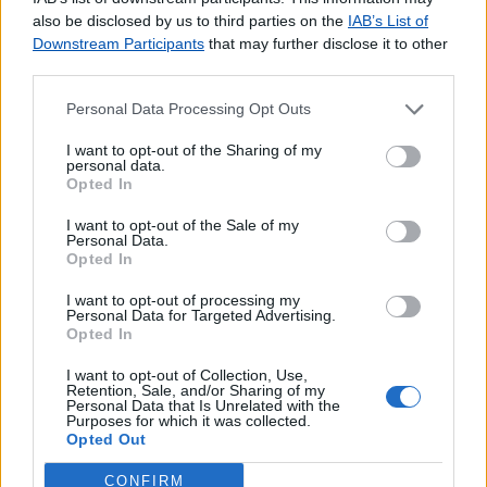
Outros Serviços
also be disclosed by us to third parties on the
IAB’s List of
ATM
Downstream Participants
that may further disclose it to other
Bilhetes para Espetáculos
third parties.
Carregamento de Telemóveis
Personal Data Processing Opt Outs
Cartão Jovem
Cartão de Portagens Toll card
I want to opt-out of the Sharing of my
Cartões para Telemóvel
personal data.
Opted In
Certificação de Fotocópias
Contratos EDP
I want to opt-out of the Sale of my
Personal Data.
Dispositivos Via Verde
Opted In
Espaço Cidadão - ACT
Espaço Cidadão - ADSE
I want to opt-out of processing my
Personal Data for Targeted Advertising.
Espaço Cidadão - CGA
Opted In
Espaço Cidadão - DGC
Espaço Cidadão - DGLAB
I want to opt-out of Collection, Use,
Retention, Sale, and/or Sharing of my
Espaço Cidadão - IGAC
Personal Data that Is Unrelated with the
Purposes for which it was collected.
Espaço Cidadão - IHRU
Opted Out
Espaço Cidadão - IMT
Espaço Cidadão - Portal do Cidadão
CONFIRM