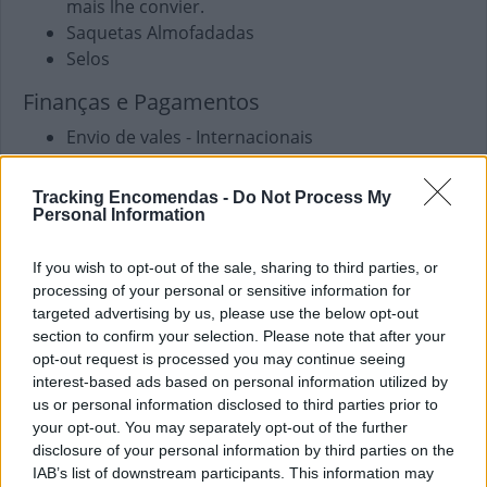
mais lhe convier.
Saquetas Almofadadas
Selos
Finanças e Pagamentos
Envio de vales - Internacionais
Envio de vales - Nacionais
Pagamento de Faturas
Tracking Encomendas -
Do Not Process My
Pagamento de Portagens
Personal Information
Pagamento de Vales
If you wish to opt-out of the sale, sharing to third parties, or
Outros Serviços
processing of your personal or sensitive information for
targeted advertising by us, please use the below opt-out
Carregamento de Telemóveis
section to confirm your selection. Please note that after your
opt-out request is processed you may continue seeing
interest-based ads based on personal information utilized by
us or personal information disclosed to third parties prior to
your opt-out. You may separately opt-out of the further
disclosure of your personal information by third parties on the
IAB’s list of downstream participants. This information may