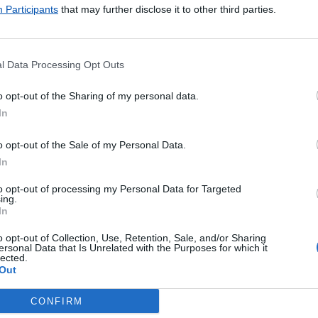
ul
Participants
that may further disclose it to other third parties.
ternacional
ormal
gistado
l Data Processing Opt Outs
erde
s Postais
o opt-out of the Sharing of my personal data.
as
In
GA
- Com a solução SIGA, pode solicitar o encaminhamento 
ra outra Loja CTT ou morada que mais lhe convier.
o opt-out of the Sale of my Personal Data.
Almofadadas
In
to opt-out of processing my Personal Data for Targeted
Pagamentos
ing.
In
ales - Internacionais
ales - Nacionais
o opt-out of Collection, Use, Retention, Sale, and/or Sharing
ersonal Data that Is Unrelated with the Purposes for which it
 de Faturas
lected.
Out
 de Portagens
 de Vales
CONFIRM