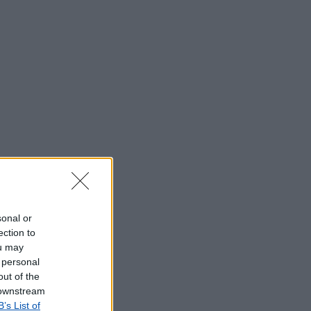
sonal or
ection to
ou may
 personal
out of the
 downstream
B’s List of