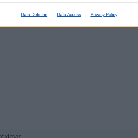
ços
nto de Telemóveis
Data Deletion
Data Access
Privacy Policy
róximas