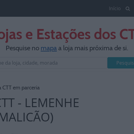
Início
ojas e Estações dos C
Pesquise no
mapa
a loja mais próxima de si.
Pesquis
a CTT em parceria
CTT - LEMENHE
AMALICÃO)