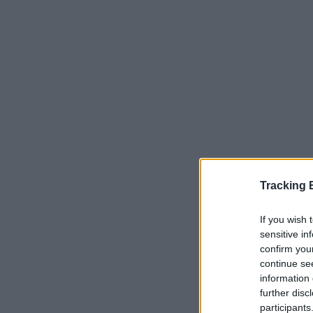
Tracking
If you wish 
Serviços Dis
sensitive in
confirm you
continue se
Correio e E
information 
further disc
Aviso - Co
participants