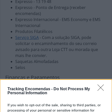
Expresso - 13 19 48
Expresso - Ponto de Entrega (receber
encomendas)
Expresso Internacional - EMS Economy e EMS
Internacional
Produtos Filatélicos
Serviço SIGA
- Com a solução SIGA, pode
solicitar o encaminhamento do seu correio
avisado para outra Loja CTT ou morada que
mais lhe convier.
Saquetas Almofadadas
Selos
Finanças e Pagamentos
Envio de vales - Internacionais
Tracking Encomendas -
Do Not Process My
Envio de vales - Nacionais
Personal Information
Pagamento de Coimas
Pagamento de Faturas
If you wish to opt-out of the sale, sharing to third parties, or
Pagamento de Impostos
processing of your personal or sensitive information for