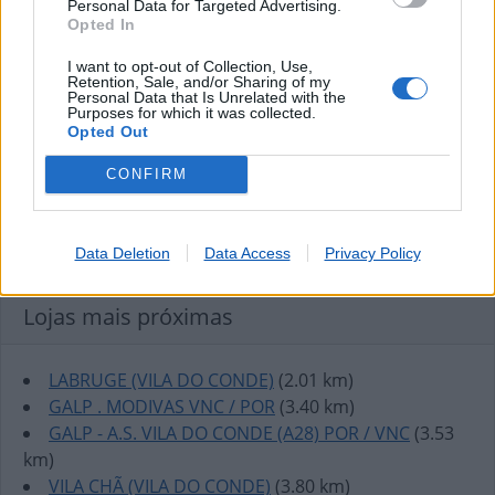
Personal Data for Targeted Advertising.
Opted In
I want to opt-out of Collection, Use,
Retention, Sale, and/or Sharing of my
Personal Data that Is Unrelated with the
Purposes for which it was collected.
Opted Out
CONFIRM
Data Deletion
Data Access
Privacy Policy
Lojas mais próximas
LABRUGE (VILA DO CONDE)
(2.01 km)
GALP . MODIVAS VNC / POR
(3.40 km)
GALP - A.S. VILA DO CONDE (A28) POR / VNC
(3.53
km)
VILA CHÃ (VILA DO CONDE)
(3.80 km)