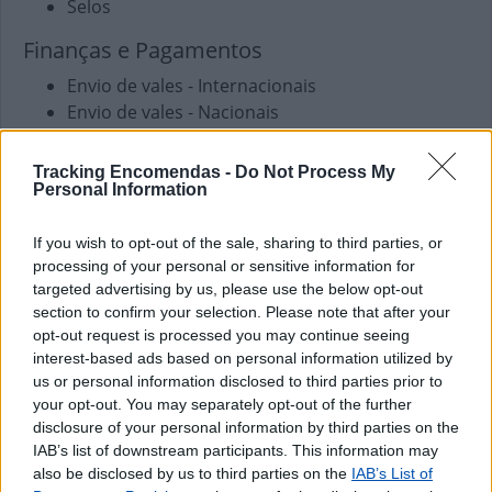
Selos
Finanças e Pagamentos
Envio de vales - Internacionais
Envio de vales - Nacionais
Pagamento de Faturas
Pagamento de Portagens
Tracking Encomendas -
Do Not Process My
Pagamento de Vales
Personal Information
Outros Serviços
If you wish to opt-out of the sale, sharing to third parties, or
processing of your personal or sensitive information for
Carregamento de Telemóveis
targeted advertising by us, please use the below opt-out
section to confirm your selection. Please note that after your
opt-out request is processed you may continue seeing
interest-based ads based on personal information utilized by
us or personal information disclosed to third parties prior to
your opt-out. You may separately opt-out of the further
disclosure of your personal information by third parties on the
IAB’s list of downstream participants. This information may
also be disclosed by us to third parties on the
IAB’s List of