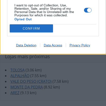
I want to opt-out of Collection, Use,
Retention, Sale, and/or Sharing of my
Personal Data that Is Unrelated with the
Purposes for which it was collected.
Opted Out
CONFIRM
Data Deletion
Data Access
Privacy Policy
Lojas mais próximas
TOLOSA
(3.06 km)
ALPALHÃO
(7.55 km)
VALE DO PESO (CRATO)
(7.58 km)
MONTE DA PEDRA
(8.92 km)
AREZ
(9.13 km)