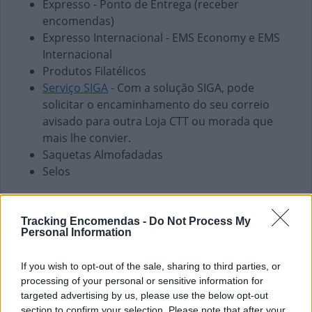
Expresso - Ponto de Entrega (receber
encomendas)
Expresso Internacional - EMS Economy e EMS
Internacional
Produtos Filatélicos
Serviço SIGA
- Com a solução SIGA, pode
solicitar o encaminhamento do seu correio
avisado para outra Loja CTT ou morada que
mais lhe convier.
Saquetas Almofadadas
Selos
Finanças e Pagamentos
Envio de vales - Internacionais
Tracking Encomendas -
Do Not Process My
Personal Information
Envio de vales - Nacionais
Pagamento de Coimas
If you wish to opt-out of the sale, sharing to third parties, or
Pagamento de Faturas
processing of your personal or sensitive information for
Pagamento de Impostos
targeted advertising by us, please use the below opt-out
Pagamento de Portagens
section to confirm your selection. Please note that after your