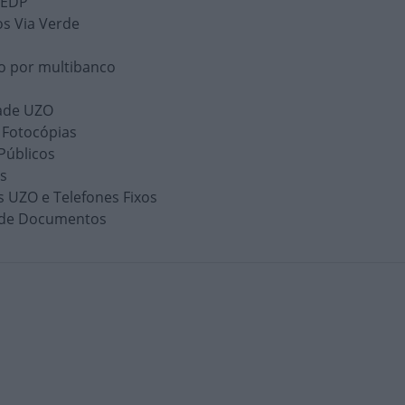
 EDP
os Via Verde
 por multibanco
dade UZO
 Fotocópias
Públicos
s
 UZO e Telefones Fixos
 de Documentos