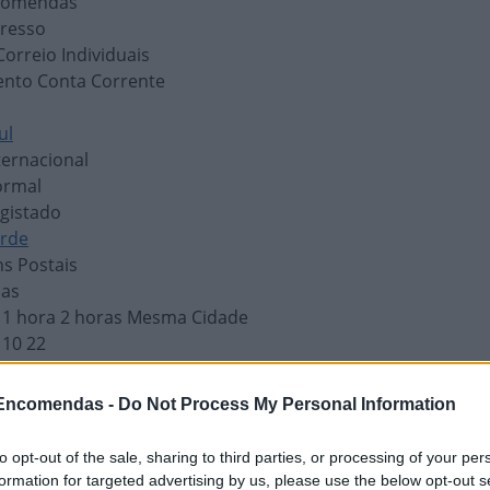
ncomendas
presso
Correio Individuais
nto Conta Corrente
ul
ternacional
ormal
gistado
erde
s Postais
as
- 1 hora 2 horas Mesma Cidade
 10 22
 13 19 48
 Entre Cidades
 Encomendas -
Do Not Process My Personal Information
- Ponto de Entrega (receber encomendas)
nternacional - EMS Economy e EMS Internacional
to opt-out of the sale, sharing to third parties, or processing of your per
ilatélicos
formation for targeted advertising by us, please use the below opt-out s