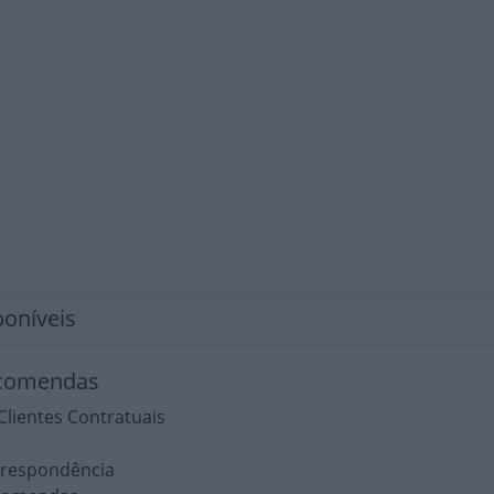
poníveis
ncomendas
Clientes Contratuais
rrespondência