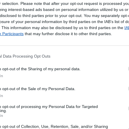
ão
r selection. Please note that after your opt-out request is processed y
GA
- Com a solução SIGA, pode solicitar o encaminhamento 
eing interest-based ads based on personal information utilized by us or
disclosed to third parties prior to your opt-out. You may separately opt-
ra outra Loja CTT ou morada que mais lhe convier.
losure of your personal information by third parties on the IAB’s list of
Almofadadas
. This information may also be disclosed by us to third parties on the
IA
Participants
that may further disclose it to other third parties.
Pagamentos
os de Aforro
- Títulos da Dívida Pública, com elevada liquidez
l Data Processing Opt Outs
imestral.
os de Aforro - Subscrição e amortização online (dias úteis at
o opt-out of the Sharing of my personal data.
os do Tesouro - Amortização online (dias úteis até às 18h00)
In
os do Tesouro Poupança Mais - Subscrição e amortização onl
00)
o opt-out of the Sale of my Personal Data.
ssoal Clássico
In
essoal Pequenos Montantes
ales - Internacionais
to opt-out of processing my Personal Data for Targeted
ing.
ales - Nacionais
In
 Investimento
o opt-out of Collection, Use, Retention, Sale, and/or Sharing