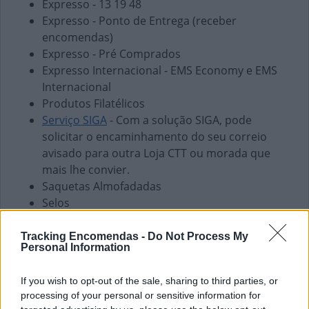
Expresso - 13 19 48
Expresso - Ponto de Entrega (receber
encomendas)
Expresso - Pré Comprados
Expresso Internacional - EMS Economy e EMS
Internacional
Produtos Filatélicos
Serviço SIGA
- Com a solução SIGA, pode
solicitar o encaminhamento do seu correio
avisado para outra Loja CTT ou morada que
mais lhe convier.
Saquetas Almofadadas
Selos
Finanças e Pagamentos
Tracking Encomendas -
Do Not Process My
Personal Information
Envio de vales - Internacionais
Envio de vales - Nacionais
If you wish to opt-out of the sale, sharing to third parties, or
Pagamento de Coimas
processing of your personal or sensitive information for
Pagamento de Faturas