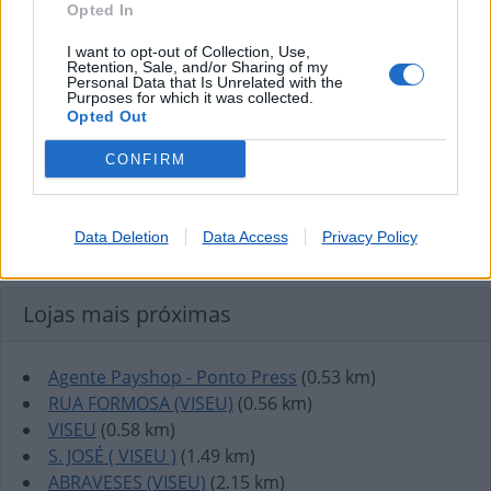
Opted In
I want to opt-out of Collection, Use,
Retention, Sale, and/or Sharing of my
Personal Data that Is Unrelated with the
Purposes for which it was collected.
Opted Out
CONFIRM
Data Deletion
Data Access
Privacy Policy
Lojas mais próximas
Agente Payshop - Ponto Press
(0.53 km)
RUA FORMOSA (VISEU)
(0.56 km)
VISEU
(0.58 km)
S. JOSÉ ( VISEU )
(1.49 km)
ABRAVESES (VISEU)
(2.15 km)