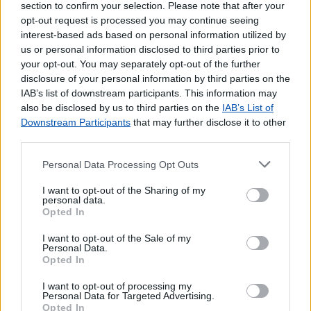
section to confirm your selection. Please note that after your
Pagamento de Portagens
opt-out request is processed you may continue seeing
Pagamento de Vales
interest-based ads based on personal information utilized by
Seguros Capitalização
us or personal information disclosed to third parties prior to
Seguros Reais
your opt-out. You may separately opt-out of the further
disclosure of your personal information by third parties on the
Western Union
IAB’s list of downstream participants. This information may
Outros Serviços
also be disclosed by us to third parties on the
IAB’s List of
Downstream Participants
that may further disclose it to other
Bilhetes para Espetáculos
third parties.
CDs e DVDs
Carregamento de Telemóveis
Personal Data Processing Opt Outs
Cartão Jovem
I want to opt-out of the Sharing of my
Cartão de Portagens Toll card
personal data.
Opted In
Cartões para Telemóvel
Certificação de Fotocópias
I want to opt-out of the Sale of my
Contratos EDP
Personal Data.
Opted In
Dispositivos Via Verde
Livros
I want to opt-out of processing my
Personal Data for Targeted Advertising.
Pagamento por multibanco
Opted In