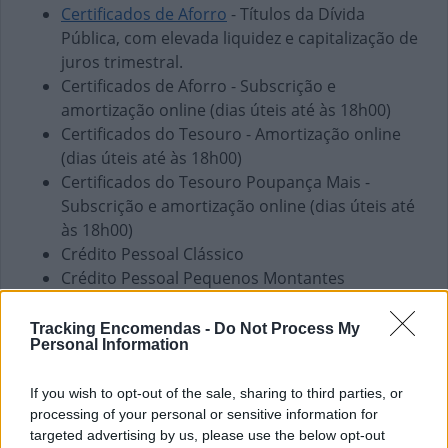
Certificados de Aforro
- Títulos da Dívida
Pública, com elevada liquidez e capitalização de
juros trimestral.
Certificados de Aforro - Subscrição e
amortização online (dias úteis até às 18h00)
Certificados do Tesouro - Amortização online
(dias úteis até às 18h00)
Certificados do Tesouro Poupança Mais -
Subscrição e amortização online (dias úteis até
às 18h00)
Crédito Pessoal Clássico
Crédito Pessoal Pequenos Montantes
Envio de vales - Internacionais
Envio de vales - Nacionais
Tracking Encomendas -
Do Not Process My
Personal Information
Fundos de Investimento
PPR
If you wish to opt-out of the sale, sharing to third parties, or
Pagamento de Coimas
processing of your personal or sensitive information for
Pagamento de Faturas
targeted advertising by us, please use the below opt-out
Pagamento de Impostos