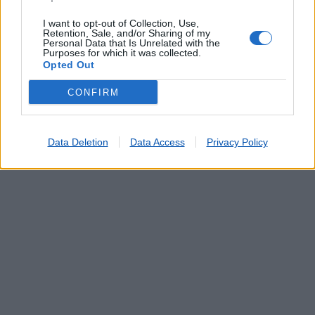
Portabilidade UZO
Serviço de Fotocópias
I want to opt-out of Collection, Use,
Retention, Sale, and/or Sharing of my
Telegramas
Personal Data that Is Unrelated with the
Purposes for which it was collected.
Telemóveis UZO e Telefones Fixos
Opted Out
Validação de Documentos
CONFIRM
Data Deletion
Data Access
Privacy Policy