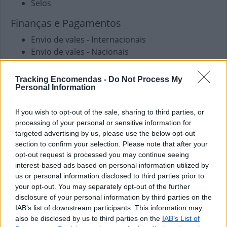
Selos
Finanças e Pagamentos
Envio de vales - Internacionais
Envio de vales - Nacionais
Pagamento de Faturas
Pagamento de Portagens
Tracking Encomendas -
Do Not Process My
Pagamento de Vales
Personal Information
Outros Serviços
If you wish to opt-out of the sale, sharing to third parties, or
processing of your personal or sensitive information for
Carregamento de Telemóveis
targeted advertising by us, please use the below opt-out
section to confirm your selection. Please note that after your
opt-out request is processed you may continue seeing
interest-based ads based on personal information utilized by
us or personal information disclosed to third parties prior to
your opt-out. You may separately opt-out of the further
disclosure of your personal information by third parties on the
IAB’s list of downstream participants. This information may
also be disclosed by us to third parties on the
IAB’s List of