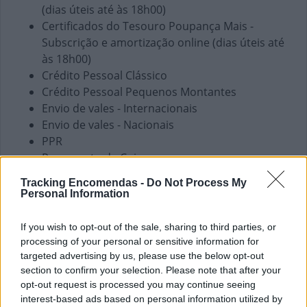
(dias úteis até às 18h00)
Certificados do Tesouro Poupança Mais -
Subscrição e amortização online (dias úteis até
às 18h00)
Crédito Pessoal Clássico
Crédito Pessoal Pequenos Montantes
Envio de vales - Internacionais
Envio de vales - Nacionais
PPR
Pagamento de Coimas
Pagamento de Faturas
Tracking Encomendas -
Do Not Process My
Pagamento de Impostos
Personal Information
Pagamento de Portagens
Pagamento de Vales
If you wish to opt-out of the sale, sharing to third parties, or
Seguros Capitalização
processing of your personal or sensitive information for
Seguros Reais
targeted advertising by us, please use the below opt-out
section to confirm your selection. Please note that after your
Western Union
opt-out request is processed you may continue seeing
Outros Serviços
interest-based ads based on personal information utilized by