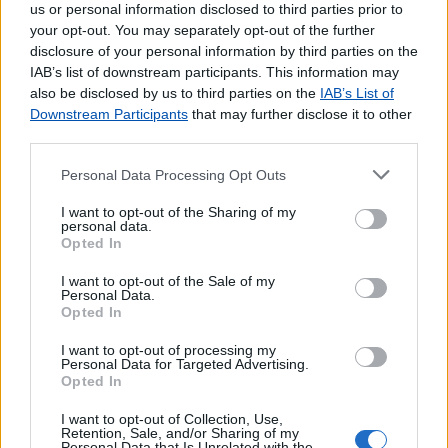
us or personal information disclosed to third parties prior to
Bilhetes para Espetáculos
your opt-out. You may separately opt-out of the further
Brinquedos e Jogos
disclosure of your personal information by third parties on the
CDs e DVDs
IAB’s list of downstream participants. This information may
Carregamento de Telemóveis
also be disclosed by us to third parties on the
IAB’s List of
Downstream Participants
that may further disclose it to other
Cartão Jovem
third parties.
Cartão de Portagens Toll card
Cartões para Telemóvel
Personal Data Processing Opt Outs
Certificação de Fotocópias
Contratos EDP
I want to opt-out of the Sharing of my
personal data.
Dispositivos Via Verde
Opted In
Livros
I want to opt-out of the Sale of my
Máquina de Venda de Selos
Personal Data.
Pagamento por multibanco
Opted In
Portabilidade UZO
I want to opt-out of processing my
Serviço de Fotocópias
Personal Data for Targeted Advertising.
Telegramas
Opted In
Telemóveis UZO e Telefones Fixos
I want to opt-out of Collection, Use,
Validação de Documentos
Retention, Sale, and/or Sharing of my
Personal Data that Is Unrelated with the