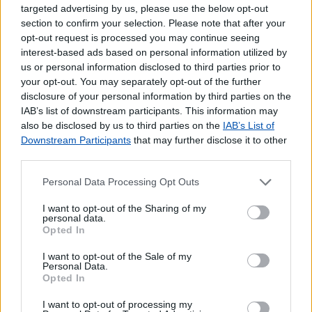
targeted advertising by us, please use the below opt-out
Pagamento de Portagens
section to confirm your selection. Please note that after your
Pagamento de Vales
opt-out request is processed you may continue seeing
Seguros Capitalização
interest-based ads based on personal information utilized by
Seguros Reais
us or personal information disclosed to third parties prior to
Western Union
your opt-out. You may separately opt-out of the further
disclosure of your personal information by third parties on the
Outros Serviços
IAB’s list of downstream participants. This information may
also be disclosed by us to third parties on the
IAB’s List of
Bilhetes para Espetáculos
Downstream Participants
that may further disclose it to other
Brinquedos e Jogos
third parties.
CDs e DVDs
Carregamento de Telemóveis
Personal Data Processing Opt Outs
Cartão Jovem
I want to opt-out of the Sharing of my
Cartão de Portagens Toll card
personal data.
Opted In
Cartões para Telemóvel
Certificação de Fotocópias
I want to opt-out of the Sale of my
Contratos EDP
Personal Data.
Opted In
Dispositivos Via Verde
Livros
I want to opt-out of processing my