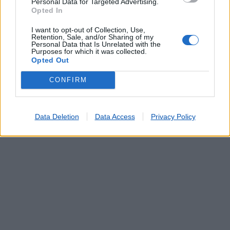
Personal Data for Targeted Advertising.
Pagamento por multibanco
Opted In
Portabilidade UZO
Serviço de Fotocópias
I want to opt-out of Collection, Use,
Retention, Sale, and/or Sharing of my
Telefones Públicos
Personal Data that Is Unrelated with the
Telegramas
Purposes for which it was collected.
Opted Out
Telemóveis UZO e Telefones Fixos
Validação de Documentos
CONFIRM
Data Deletion
Data Access
Privacy Policy