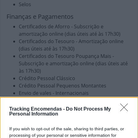
Selos
Finanças e Pagamentos
Certificados de Aforro - Subscrição e
amortização online (dias úteis até às 17h30)
Certificados do Tesouro - Amortização online
(dias úteis até às 17h30)
Certificados do Tesouro Poupança Mais -
Subscrição e amortização online (dias úteis até
às 17h30)
Crédito Pessoal Clássico
Crédito Pessoal Pequenos Montantes
Envio de vales - Internacionais
Envio de vales - Nacionais
Fundos de Investimento
Tracking Encomendas -
Do Not Process My
Personal Information
PPR
Pagamento de Coimas
If you wish to opt-out of the sale, sharing to third parties, or
Pagamento de Faturas
processing of your personal or sensitive information for
Pagamento de Impostos