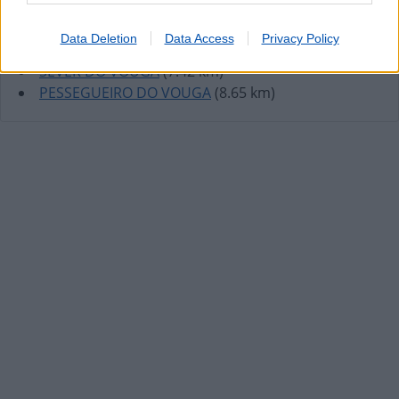
RIBEIRADIO
(2.88 km)
ROCAS DO VOUGA
(4.05 km)
Data Deletion
Data Access
Privacy Policy
ARÕES (VALE DE CAMBRA)
(4.62 km)
SEVER DO VOUGA
(7.42 km)
PESSEGUEIRO DO VOUGA
(8.65 km)