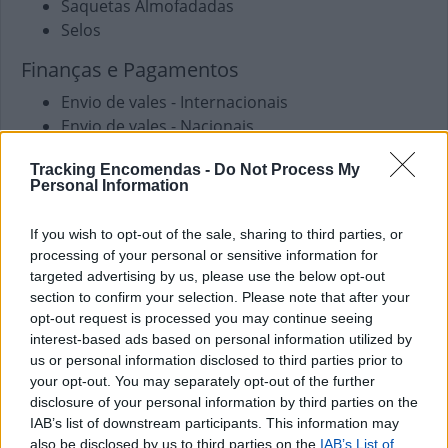
Saquetas Almofadadas
Selos
Finanças e Pagamentos
Envio de vales - Internacionais
Envio de vales - Nacionais
Pagamento de Faturas
Tracking Encomendas -
Do Not Process My
Pagamento de Portagens
Personal Information
Pagamento de Vales
Outros Serviços
If you wish to opt-out of the sale, sharing to third parties, or
processing of your personal or sensitive information for
Carregamento de Telemóveis
targeted advertising by us, please use the below opt-out
section to confirm your selection. Please note that after your
opt-out request is processed you may continue seeing
interest-based ads based on personal information utilized by
us or personal information disclosed to third parties prior to
your opt-out. You may separately opt-out of the further
disclosure of your personal information by third parties on the
IAB’s list of downstream participants. This information may
also be disclosed by us to third parties on the
IAB’s List of