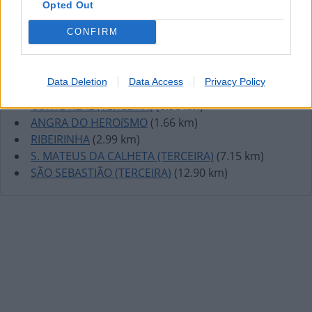
Opted Out
CONFIRM
Lojas mais próximas
Data Deletion
Data Access
Privacy Policy
CÔRTE REAL (TERCEIRA)
(0.98 km)
ANGRA DO HEROíSMO
(1.66 km)
RIBEIRINHA
(2.99 km)
S. MATEUS DA CALHETA (TERCEIRA)
(7.15 km)
SÃO SEBASTIÃO (TERCEIRA)
(12.90 km)