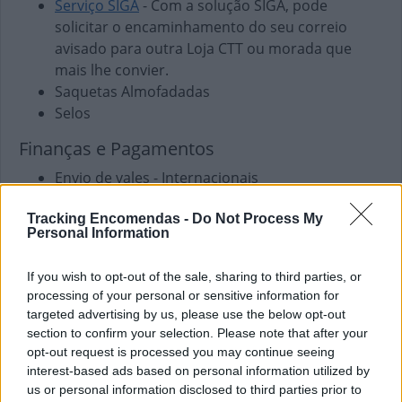
Serviço SIGA
- Com a solução SIGA, pode
solicitar o encaminhamento do seu correio
avisado para outra Loja CTT ou morada que
mais lhe convier.
Saquetas Almofadadas
Selos
Finanças e Pagamentos
Envio de vales - Internacionais
Envio de vales - Nacionais
Tracking Encomendas -
Do Not Process My
Pagamento de Coimas
Personal Information
Pagamento de Faturas
Pagamento de Impostos
If you wish to opt-out of the sale, sharing to third parties, or
Pagamento de Vales
processing of your personal or sensitive information for
targeted advertising by us, please use the below opt-out
Outros Serviços
section to confirm your selection. Please note that after your
Bilhetes para Espetáculos
opt-out request is processed you may continue seeing
Carregamento de Telemóveis
interest-based ads based on personal information utilized by
us or personal information disclosed to third parties prior to