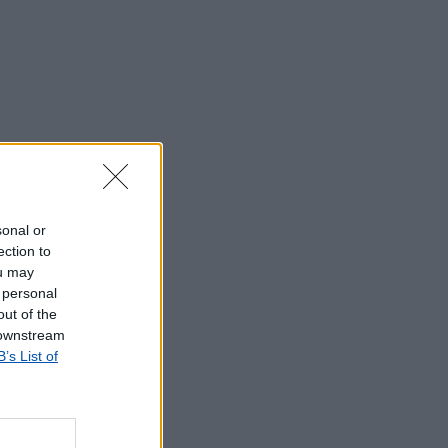
sonal or
ection to
ou may
 personal
out of the
 downstream
B’s List of