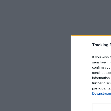
Tracking
If you wish 
sensitive in
confirm you
Serviços Dis
continue se
information 
further disc
Correio e E
participants
Aviso - Co
Downstream 
Correio Az
Correio In