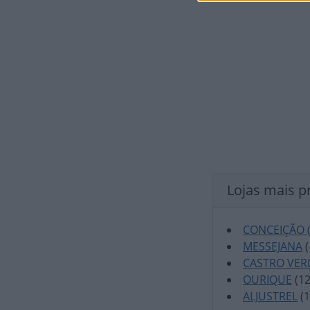
Lojas mais p
CONCEIÇÃO 
MESSEJANA
(
CASTRO VER
OURIQUE
(12
ALJUSTREL
(1