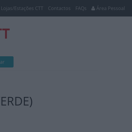
Lojas/Estações CTT
Contactos
FAQs
Área Pessoal
TT
ar
VERDE)