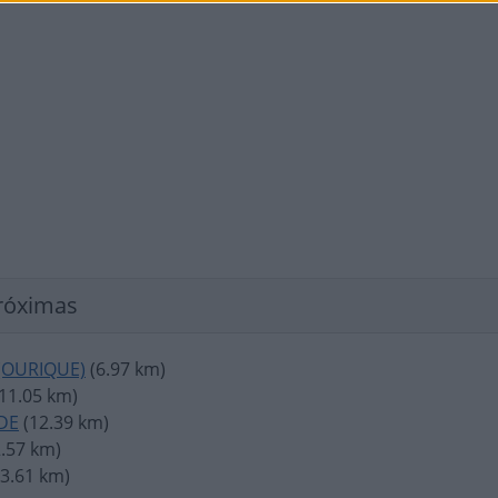
róximas
(OURIQUE)
(6.97 km)
11.05 km)
DE
(12.39 km)
.57 km)
3.61 km)