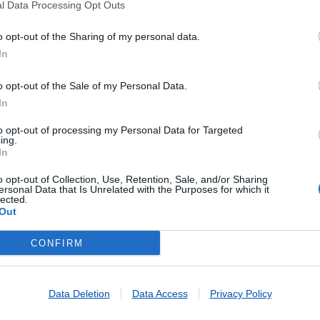
ormal
l Data Processing Opt Outs
gistado
erde
o opt-out of the Sharing of my personal data.
s Postais
In
GA
- Com a solução SIGA, pode solicitar o encaminhamento 
ra outra Loja CTT ou morada que mais lhe convier.
o opt-out of the Sale of my Personal Data.
Almofadadas
In
to opt-out of processing my Personal Data for Targeted
ing.
Pagamentos
In
ales - Internacionais
o opt-out of Collection, Use, Retention, Sale, and/or Sharing
ales - Nacionais
ersonal Data that Is Unrelated with the Purposes for which it
lected.
 de Faturas
Out
 de Vales
CONFIRM
Data Deletion
Data Access
Privacy Policy