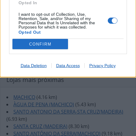
Opted In
I want to opt-out of Collection, Use,
Retention, Sale, and/or Sharing of my
Personal Data that Is Unrelated with the
Purposes for which it was collected.
Opted Out
CONFIRM
Data Deletion
Data Access
Privacy Policy
Lojas mais próximas
MACHICO
(4.16 km)
ÀGUA DE PENA (MACHICO)
(5.43 km)
SANTO ANTONIO DA SERRA-STA CRUZ(MADEIRA)
(6.93 km)
SANTA CRUZ (MADEIRA)
(8.30 km)
SANTO ANTÓNIO DA SERRA(MACHICO)
(9.18 km)