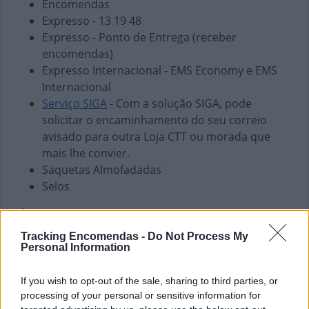
Encomendas
Expresso - 13 19 48
Expresso - Ponto de Entrega (receber
encomendas)
Expresso Internacional - EMS Economy e EMS
Internacional
Serviço SIGA
- Com a solução SIGA, pode
solicitar o encaminhamento do seu correio
avisado para outra Loja CTT ou morada que
mais lhe convier.
Saquetas Almofadadas
Selos
Finanças e Pagamentos
Envio de vales - Internacionais
Tracking Encomendas -
Do Not Process My
Personal Information
Envio de vales - Nacionais
Pagamento de Coimas
If you wish to opt-out of the sale, sharing to third parties, or
Pagamento de Faturas
processing of your personal or sensitive information for
Pagamento de Impostos