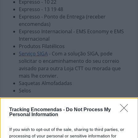
Expresso - 10 22
Expresso - 13 19 48
Expresso - Ponto de Entrega (receber
encomendas)
Expresso Internacional - EMS Economy e EMS
Internacional
Produtos Filatélicos
Serviço SIGA
- Com a solução SIGA, pode
solicitar o encaminhamento do seu correio
avisado para outra Loja CTT ou morada que
mais lhe convier.
Saquetas Almofadadas
Selos
Finanças e Pagamentos
Tracking Encomendas -
Do Not Process My
Envio de vales - Internacionais
Personal Information
Envio de vales - Nacionais
Pagamento de Coimas
If you wish to opt-out of the sale, sharing to third parties, or
Pagamento de Faturas
processing of your personal or sensitive information for