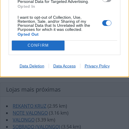
Personal Data for Targeted Advertising.
Opted In
I want to opt-out of Collection, Use,
Retention, Sale, and/or Sharing of my
Personal Data that Is Unrelated with the
Purposes for which it was collected.
Opted Out
CONFIRM
Data Deletion
Data Access
Privacy Policy
Lojas mais próximas
REKANTO KRUZ
(2.95 km)
NOTE VALONGO
(3.16 km)
VALONGO
(3.39 km)
SOBRADO (VALONGO)
(3.54 km)