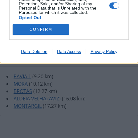
Retention, Sale, and/or Sharing of my
Personal Data that Is Unrelated with the
Purposes for which it was collected.
Opted Out
CONFIRM
Data Deletion
Data Access
Privacy Policy
Lojas mais próximas
PAVIA 1
(9.20 km)
MORA
(10.12 km)
BROTAS
(12.27 km)
ALDEIA VELHA (AVIZ)
(16.08 km)
MONTARGIL
(17.27 km)