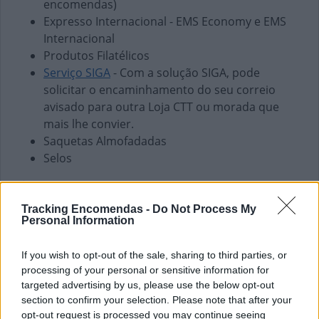
encomendas)
Expresso Internacional - EMS Economy e EMS
Internacional
Produtos Filatélicos
Serviço SIGA
- Com a solução SIGA, pode
solicitar o encaminhamento do seu correio
avisado para outra Loja CTT ou morada que
mais lhe convier.
Saquetas Almofadadas
Selos
Finanças e Pagamentos
Envio de vales - Internacionais
Tracking Encomendas -
Do Not Process My
Personal Information
Envio de vales - Nacionais
Pagamento de Coimas
If you wish to opt-out of the sale, sharing to third parties, or
Pagamento de Faturas
processing of your personal or sensitive information for
Pagamento de Impostos
targeted advertising by us, please use the below opt-out
Pagamento de Portagens
section to confirm your selection. Please note that after your
Pagamento de Vales
opt-out request is processed you may continue seeing