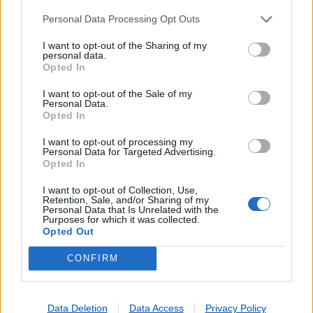
Personal Data Processing Opt Outs
I want to opt-out of the Sharing of my
personal data.
Opted In
I want to opt-out of the Sale of my
Personal Data.
Opted In
I want to opt-out of processing my
Personal Data for Targeted Advertising.
Opted In
I want to opt-out of Collection, Use,
Retention, Sale, and/or Sharing of my
Lojas mais próximas
Personal Data that Is Unrelated with the
Purposes for which it was collected.
Opted Out
LORIGA
(4.89 km)
CONFIRM
VIDE (SEIA)
(6.05 km)
SANDOMIL
(6.67 km)
VILA COVA A COELHEIRA (SEIA)
(7.12 km)
Data Deletion
Data Access
Privacy Policy