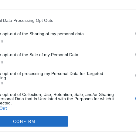
ul
ternacional
ormal
l Data Processing Opt Outs
gistado
erde
o opt-out of the Sharing of my personal data.
as
In
GA
- Com a solução SIGA, pode solicitar o encaminhamento 
ra outra Loja CTT ou morada que mais lhe convier.
o opt-out of the Sale of my Personal Data.
In
Pagamentos
to opt-out of processing my Personal Data for Targeted
ing.
ales - Internacionais
In
ales - Nacionais
 de Faturas
o opt-out of Collection, Use, Retention, Sale, and/or Sharing
ersonal Data that Is Unrelated with the Purposes for which it
 de Portagens
lected.
Out
 de Vales
ços
CONFIRM
nto de Telemóveis