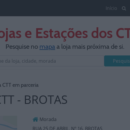
Início
ojas e Estações dos C
Pesquise no
mapa
a loja mais próxima de si.
Pesquis
a CTT em parceria
CTT - BROTAS
Morada
RUA 25 DE ABRIL, Nº 16, BROTAS