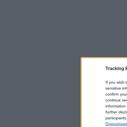
Tracking
Serviços Dis
If you wish 
sensitive in
confirm you
Correio e E
continue se
information 
Aviso - Co
further disc
Aviso - E
participants
Aviso - Ex
Downstream 