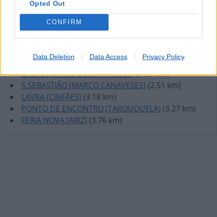
Opted Out
CONFIRM
Lojas mais próximas
Data Deletion
Data Access
Privacy Policy
CASAL (MARCO DE CANAVESES)
(1.27 km)
S.SEBASTIÃO (MARCO CANAVESES)
(2.51 km)
LAVRA (CINFÃES)
(3.18 km)
PONTO DE ENCONTRO (TAROUQUELA)
(3.27 km)
FEIRA NOVA (ARIZ)
(3.76 km)