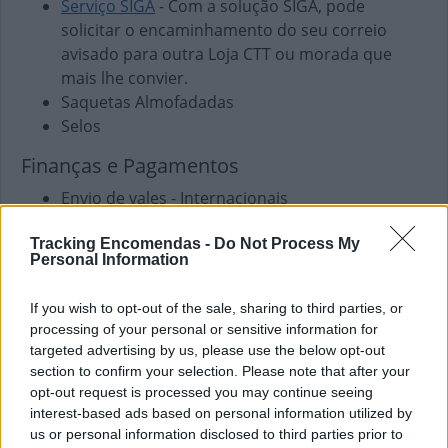
Serviço SIGA
- Com a solução SIGA, pode
solicitar o encaminhamento do seu correio
avisado para outra Loja CTT ou morada que
mais lhe convier.
Saquetas Almofadadas
Selos
Finanças e Pagamentos
Envio de vales - Internacionais
Envio de vales - Nacionais
Tracking Encomendas -
Do Not Process My
Pagamento de Coimas
Personal Information
Pagamento de Faturas
Pagamento de Impostos
If you wish to opt-out of the sale, sharing to third parties, or
Pagamento de Portagens
processing of your personal or sensitive information for
Pagamento de Vales
targeted advertising by us, please use the below opt-out
section to confirm your selection. Please note that after your
Outros Serviços
opt-out request is processed you may continue seeing
Carregamento de Telemóveis
interest-based ads based on personal information utilized by
us or personal information disclosed to third parties prior to