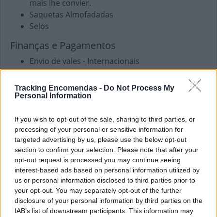
mais lhe convier.
Saquetas Almofadadas
Selos
Finanças e Pagamentos
Envio de vales - Internacionais
Envio de vales - Nacionais
Pagamento de Faturas
Tracking Encomendas -
Do Not Process My
Pagamento de Portagens
Personal Information
Pagamento de Vales
If you wish to opt-out of the sale, sharing to third parties, or
Outros Serviços
processing of your personal or sensitive information for
targeted advertising by us, please use the below opt-out
Carregamento de Telemóveis
section to confirm your selection. Please note that after your
opt-out request is processed you may continue seeing
interest-based ads based on personal information utilized by
us or personal information disclosed to third parties prior to
your opt-out. You may separately opt-out of the further
disclosure of your personal information by third parties on the
IAB’s list of downstream participants. This information may