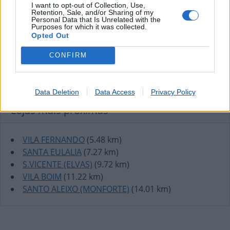
I want to opt-out of Collection, Use,
Retention, Sale, and/or Sharing of my
Personal Data that Is Unrelated with the
Purposes for which it was collected.
Opted Out
CONFIRM
Data Deletion
Data Access
Privacy Policy
Lojas mais próximas
VILA FERNANDO
(5.48 km)
SANTA EULALIA
(7.27 km)
S.VICENTE (ELVAS)
(9.72 km)
VILA BOIM
(11.22 km)
SANTO ALEIXO (MONFORTE)
(14.01 km)