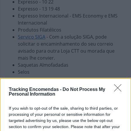
Expresso - 10 22
Expresso - 13 19 48
Expresso Internacional - EMS Economy e EMS
Internacional
Produtos Filatélicos
Serviço SIGA
- Com a solução SIGA, pode
solicitar o encaminhamento do seu correio
avisado para outra Loja CTT ou morada que
mais lhe convier.
Saquetas Almofadadas
Selos
Finanças e Pagamentos
Tracking Encomendas -
Do Not Process My
Envio de vales - Internacionais
Personal Information
Envio de vales - Nacionais
Pagamento de Coimas
If you wish to opt-out of the sale, sharing to third parties, or
Pagamento de Faturas
processing of your personal or sensitive information for
Pagamento de Impostos
targeted advertising by us, please use the below opt-out
section to confirm your selection. Please note that after your
Pagamento de Portagens